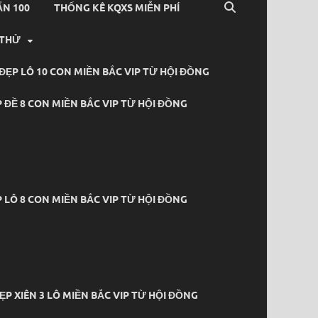
ẨN 100
THỐNG KÊ KQXS MIỄN PHÍ
 THỬ
ĐẸP LÔ 10 CON MIỀN BẮC VIP TỪ HỘI ĐỒNG
 ĐỀ 8 CON MIỀN BẮC VIP TỪ HỘI ĐỒNG
 LÔ 8 CON MIỀN BẮC VIP TỪ HỘI ĐỒNG
ẸP XIÊN 3 LÔ MIỀN BẮC VIP TỪ HỘI ĐỒNG