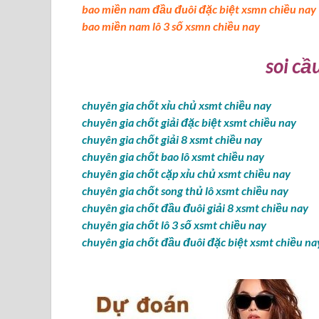
bao miền nam đầu đuôi đặc biệt xsmn chiều nay
bao miền nam lô 3 số xsmn chiều nay
soi cầ
chuyên gia chốt xỉu chủ xsmt chiều nay
chuyên gia chốt giải đặc biệt xsmt chiều nay
chuyên gia chốt giải 8 xsmt chiều nay
chuyên gia chốt bao lô xsmt chiều nay
chuyên gia chốt cặp xỉu chủ xsmt chiều nay
chuyên gia chốt song thủ lô xsmt chiều nay
chuyên gia chốt đầu đuôi giải 8 xsmt chiều nay
chuyên gia chốt lô 3 số xsmt chiều nay
chuyên gia chốt đầu đuôi đặc biệt xsmt chiều na