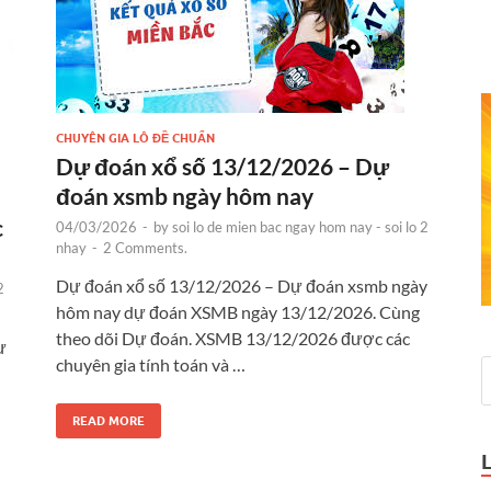
CHUYÊN GIA LÔ ĐỀ CHUẨN
Dự đoán xổ số 13/12/2026 – Dự
đoán xsmb ngày hôm nay
c
04/03/2026
-
by
soi lo de mien bac ngay hom nay - soi lo 2
nhay
-
2 Comments.
Dự đoán xổ số 13/12/2026 – Dự đoán xsmb ngày
2
hôm nay dự đoán XSMB ngày 13/12/2026. Cùng
theo dõi Dự đoán. XSMB 13/12/2026 được các
ự
chuyên gia tính toán và …
READ MORE