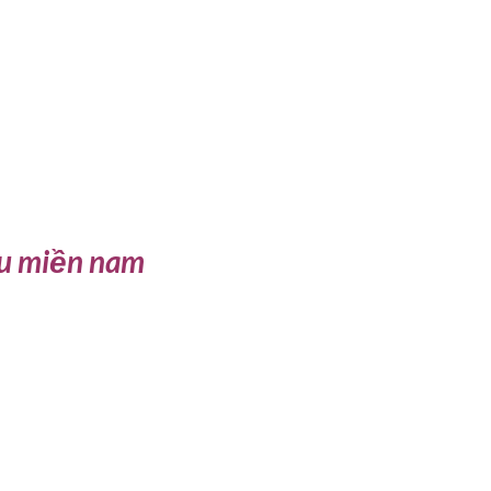
ầu miền nam