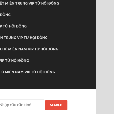
IỆT MIỀN TRUNG VIP TỪ HỘI ĐỒNG
I ĐỒNG
P TỪ HỘI ĐỒNG
ỀN TRUNG VIP TỪ HỘI ĐỒNG
 CHỦ MIỀN NAM VIP TỪ HỘI ĐỒNG
VIP TỪ HỘI ĐỒNG
CHỦ MIỀN NAM VIP TỪ HỘI ĐỒNG
SEARCH