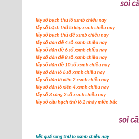
soi c
lấy số bạch thủ lô xsmb chiều nay
lấy số bạch thủ lô kép xsmb chiều nay
lấy số bạch thủ đề xsmb chiều nay
lấy số dàn đề 4 số xsmb chiều nay
lấy số dàn đề 6 số xsmb chiều nay
lấy số dàn đề 8 số xsmb chiều nay
lấy số dàn đề 10 số xsmb chiều nay
lấy số dàn lô 6 số xsmb chiều nay
lấy số dàn lô xiên 2 xsmb chiều nay
lấy số dàn lô xiên 4 xsmb chiều nay
lấy số 3 càng 2 số xsmb chiều nay
lấy số cầu bạch thủ lô 2 nháy miền bắc
soi c
kết quả song thủ lô xsmb chiều nay