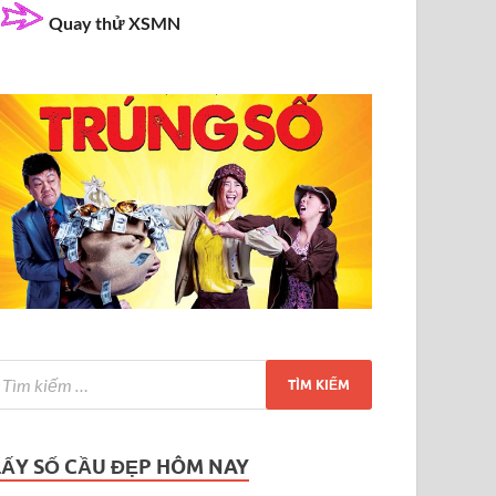
Quay thử XSMN
LẤY SỐ CẦU ĐẸP HÔM NAY