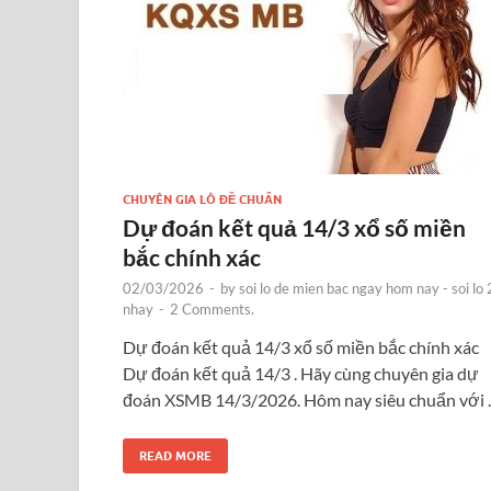
CHUYÊN GIA LÔ ĐỀ CHUẨN
Dự đoán kết quả 14/3 xổ số miền
bắc chính xác
02/03/2026
-
by
soi lo de mien bac ngay hom nay - soi lo 
nhay
-
2 Comments.
Dự đoán kết quả 14/3 xổ số miền bắc chính xác
Dự đoán kết quả 14/3 . Hãy cùng chuyên gia dự
đoán XSMB 14/3/2026. Hôm nay siêu chuẩn với
READ MORE