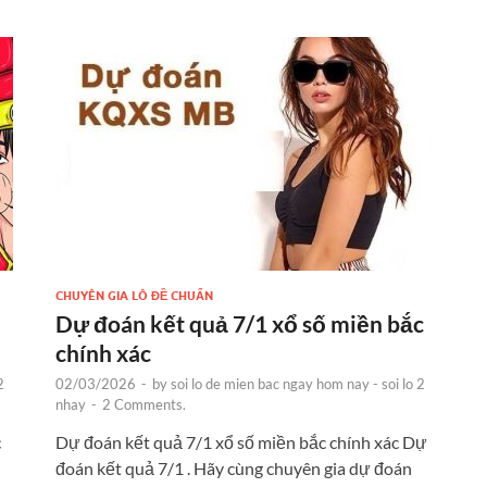
CHUYÊN GIA LÔ ĐỀ CHUẨN
Dự đoán kết quả 7/1 xổ số miền bắc
chính xác
2
02/03/2026
-
by
soi lo de mien bac ngay hom nay - soi lo 2
nhay
-
2 Comments.
c
Dự đoán kết quả 7/1 xổ số miền bắc chính xác Dự
đoán kết quả 7/1 . Hãy cùng chuyên gia dự đoán