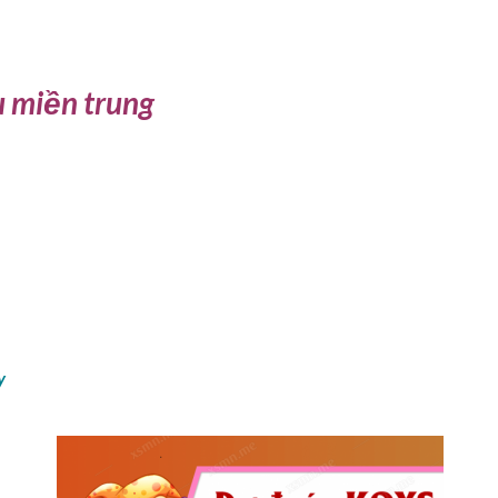
u miền trung
y