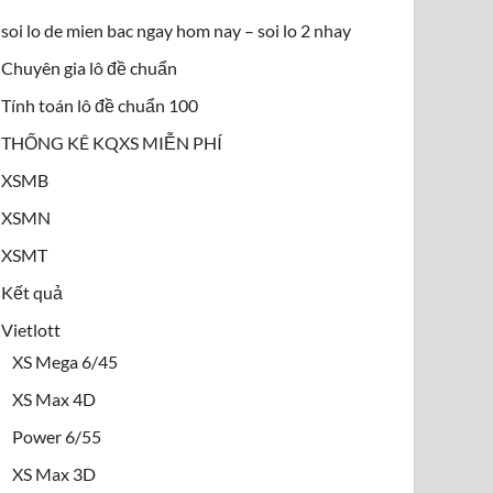
soi lo de mien bac ngay hom nay – soi lo 2 nhay
Chuyên gia lô đề chuẩn
Tính toán lô đề chuẩn 100
THỐNG KÊ KQXS MIỄN PHÍ
XSMB
XSMN
XSMT
Kết quả
Vietlott
XS Mega 6/45
XS Max 4D
Power 6/55
XS Max 3D