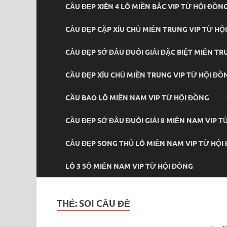
CẦU ĐẸP XIÊN 4 LÔ MIỀN BẮC VIP TỪ HỘI ĐỒN
CẦU ĐẸP CẶP XÍU CHỦ MIỀN TRUNG VIP TỪ HỘ
CẦU ĐẸP SỚ ĐẦU ĐUÔI GIẢI ĐẶC BIỆT MIỀN TR
CẦU ĐẸP XÍU CHỦ MIỀN TRUNG VIP TỪ HỘI ĐỒ
CẦU BAO LÔ MIỀN NAM VIP TỪ HỘI ĐỒNG
CẦU ĐẸP SỚ ĐẦU ĐUÔI GIẢI 8 MIỀN NAM VIP T
CẦU ĐẸP SONG THỦ LÔ MIỀN NAM VIP TỪ HỘI
LÔ 3 SỐ MIỀN NAM VIP TỪ HỘI ĐỒNG
THẺ:
SOI CẦU ĐỀ