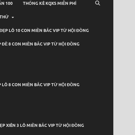
ẨN 100
THỐNG KÊ KQXS MIỄN PHÍ
 THỬ
ĐẸP LÔ 10 CON MIỀN BẮC VIP TỪ HỘI ĐỒNG
 ĐỀ 8 CON MIỀN BẮC VIP TỪ HỘI ĐỒNG
 LÔ 8 CON MIỀN BẮC VIP TỪ HỘI ĐỒNG
ẸP XIÊN 3 LÔ MIỀN BẮC VIP TỪ HỘI ĐỒNG