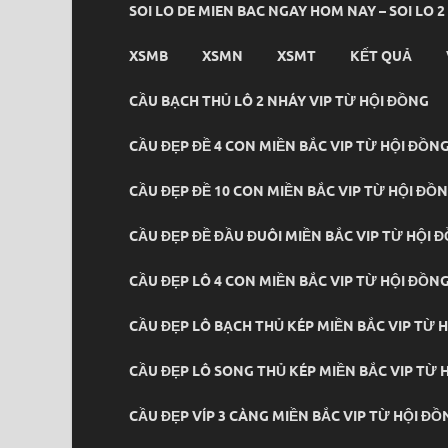
SOI LO DE MIEN BAC NGAY HOM NAY – SOI LO 
XSMB
XSMN
XSMT
KẾT QUẢ
CẦU BẠCH THỦ LÔ 2 NHÁY VIP TỪ HỘI ĐỒNG
CẦU ĐẸP ĐỀ 4 CON MIỀN BẮC VIP TỪ HỘI ĐỒN
CẦU ĐẸP ĐỀ 10 CON MIỀN BẮC VIP TỪ HỘI ĐỒ
CẦU ĐẸP ĐỀ ĐẦU ĐUÔI MIỀN BẮC VIP TỪ HỘI 
CẦU ĐẸP LÔ 4 CON MIỀN BẮC VIP TỪ HỘI ĐỒN
CẦU ĐẸP LÔ BẠCH THỦ KÉP MIỀN BẮC VIP TỪ 
CẦU ĐẸP LÔ SONG THỦ KÉP MIỀN BẮC VIP TỪ 
CẦU ĐẸP VÍP 3 CÀNG MIỀN BẮC VIP TỪ HỘI ĐỒ