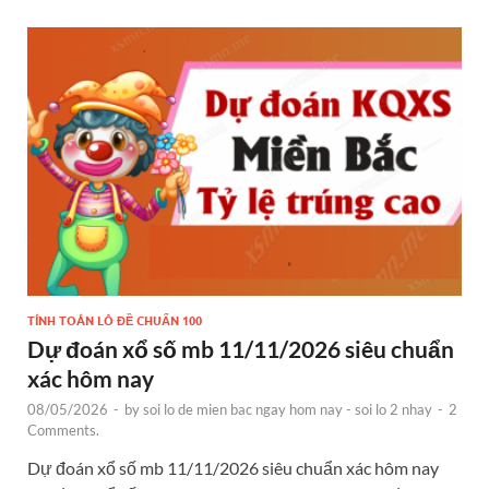
TÍNH TOÁN LÔ ĐỀ CHUẨN 100
Dự đoán xổ số mb 11/11/2026 siêu chuẩn
xác hôm nay
08/05/2026
-
by
soi lo de mien bac ngay hom nay - soi lo 2 nhay
-
2
Comments.
Dự đoán xổ số mb 11/11/2026 siêu chuẩn xác hôm nay