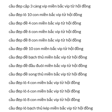
cầu đẹp cặp 3 càng víp miền bắc vip từ hội đồng
cầu đẹp lô 10 con miền bắc vip từ hội đồng
cầu đẹp đề 4 con miền bắc vip từ hội đồng
cầu đẹp đề 6 con miền bắc vip từ hội đồng
cầu đẹp đề 8 con miền bắc vip từ hội đồng
cầu đẹp đề 10 con miền bắc vip từ hội đồng
cầu đẹp đề bạch thủ miền bắc vip từ hội đồng
cầu đẹp đề đầu đuôi miền bắc vip từ hội đồng
cầu đẹp đề song thủ miền bắc vip từ hội đồng
cầu đẹp lô 4 con miền bắc vip từ hội đồng
cầu đẹp lô 6 con miền bắc vip từ hội đồng
cầu đẹp lô 8 con miền bắc vip từ hội đồng
cầu đẹp lô bạch thủ kép miền bắc vip từ hội đồng