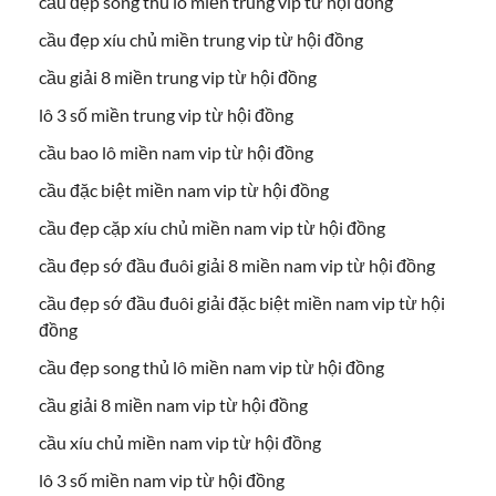
cầu đẹp song thủ lô miền trung vip từ hội đồng
cầu đẹp xíu chủ miền trung vip từ hội đồng
cầu giải 8 miền trung vip từ hội đồng
lô 3 số miền trung vip từ hội đồng
cầu bao lô miền nam vip từ hội đồng
cầu đặc biệt miền nam vip từ hội đồng
cầu đẹp cặp xíu chủ miền nam vip từ hội đồng
cầu đẹp sớ đầu đuôi giải 8 miền nam vip từ hội đồng
cầu đẹp sớ đầu đuôi giải đặc biệt miền nam vip từ hội
đồng
cầu đẹp song thủ lô miền nam vip từ hội đồng
cầu giải 8 miền nam vip từ hội đồng
cầu xíu chủ miền nam vip từ hội đồng
lô 3 số miền nam vip từ hội đồng