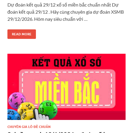
Dự đoán kết quả 29/12 xổ số miền bắc chuẩn nhất Dự
đoán kết quả 29/12 . Hãy cùng chuyên gia dự đoán XSMB
29/12/2026. Hôm nay siêu chuẩn với …
READ MORE
CHUYÊN GIA LÔ ĐỀ CHUẨN