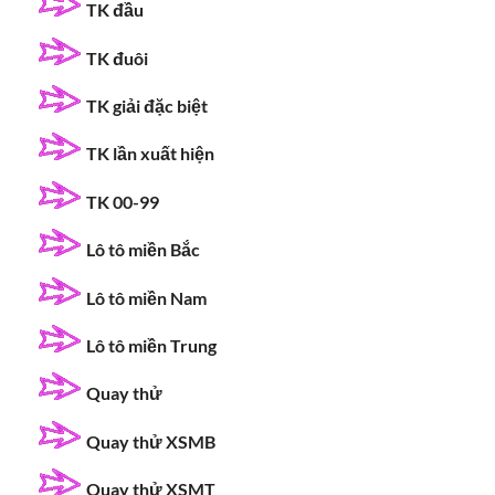
TK đầu
TK đuôi
TK giải đặc biệt
TK lần xuất hiện
TK 00-99
Lô tô miền Bắc
Lô tô miền Nam
Lô tô miền Trung
Quay thử
Quay thử XSMB
Quay thử XSMT