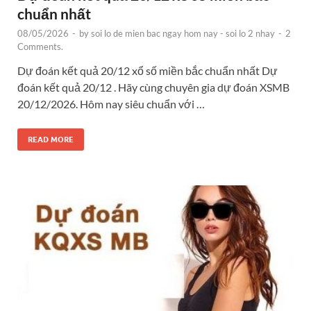
chuẩn nhất
08/05/2026
-
by
soi lo de mien bac ngay hom nay - soi lo 2 nhay
-
2
Comments.
Dự đoán kết quả 20/12 xổ số miền bắc chuẩn nhất Dự
đoán kết quả 20/12 . Hãy cùng chuyên gia dự đoán XSMB
20/12/2026. Hôm nay siêu chuẩn với …
READ MORE