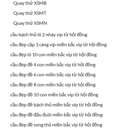
Quay thử XSMB
Quay thử XSMT
Quay thử XSMN
cầu bạch thủ lô 2 nháy vip từ hội đồng
cầu đẹp cặp 3 càng víp miền bắc vip từ hội đồng
cầu đẹp lô 10 con miền bắc vip từ hội đồng
cầu đẹp đề 4 con miền bắc vip từ hội đồng
cầu đẹp đề 6 con miền bắc vip từ hội đồng
cầu đẹp đề 8 con miền bắc vip từ hội đồng
cầu đẹp đề 10 con miền bắc vip từ hội đồng
cầu đẹp đề bạch thủ miền bắc vip từ hội đồng
cầu đẹp đề đầu đuôi miền bắc vip từ hội đồng
cầu đẹp đề song thủ miền bắc vip từ hội đồng