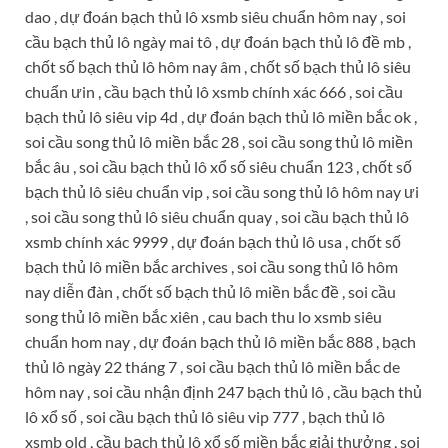
dao , dự đoán bạch thủ lô xsmb siêu chuẩn hôm nay , soi
cầu bạch thủ lô ngày mai tô , dự đoán bạch thủ lô đề mb ,
chốt số bạch thủ lô hôm nay âm , chốt số bạch thủ lô siêu
chuẩn ưin , cầu bạch thủ lô xsmb chính xác 666 , soi cầu
bạch thủ lô siêu vip 4d , dự đoán bạch thủ lô miền bắc ok ,
soi cầu song thủ lô miền bắc 28 , soi cầu song thủ lô miền
bắc âu , soi cầu bạch thủ lô xổ số siêu chuẩn 123 , chốt số
bạch thủ lô siêu chuẩn vip , soi cầu song thủ lô hôm nay ưi
, soi cầu song thủ lô siêu chuẩn quay , soi cầu bạch thủ lô
xsmb chính xác 9999 , dự đoán bạch thủ lô usa , chốt số
bạch thủ lô miền bắc archives , soi cầu song thủ lô hôm
nay diễn đàn , chốt số bạch thủ lô miền bắc đề , soi cầu
song thủ lô miền bắc xiên , cau bach thu lo xsmb siêu
chuẩn hom nay , dự đoán bạch thủ lô miền bắc 888 , bạch
thủ lô ngày 22 tháng 7 , soi cầu bạch thủ lô miền bắc de
hôm nay , soi cầu nhận định 247 bạch thủ lô , cầu bạch thủ
lô xổ số , soi cầu bạch thủ lô siêu vip 777 , bạch thủ lô
xsmb old , cầu bạch thủ lô xổ số miền bắc giải thưởng , soi