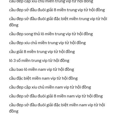
cầu đẹp cặp xíu chủ miền trung vip từ hội đồng
cầu đẹp sớ đầu đuôi giải 8 miền trung vip từ hội đồng
cầu đẹp sớ đầu đuôi giải đặc biệt miền trung vip từ hội
đồng
cầu đẹp song thủ lô miền trung vip từ hội đồng
cầu đẹp xíu chủ miền trung vip từ hội đồng
cầu giải 8 miền trung vip từ hội đồng
lô 3 số miền trung vip từ hội đồng
cầu bao lô miền nam vip từ hội đồng
cầu đặc biệt miền nam vip từ hội đồng
cầu đẹp cặp xíu chủ miền nam vip từ hội đồng
cầu đẹp sớ đầu đuôi giải 8 miền nam vip từ hội đồng
cầu đẹp sớ đầu đuôi giải đặc biệt miền nam vip từ hội
đồng