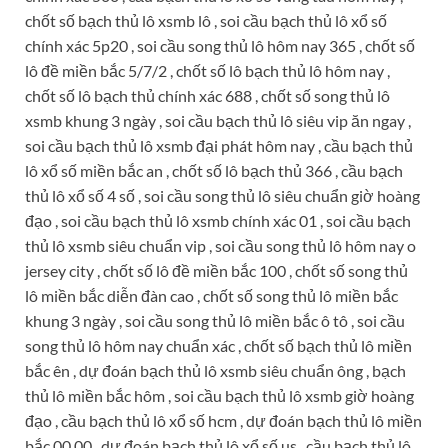
chốt số bạch thủ lô xsmb lô , soi cầu bạch thủ lô xổ số
chính xác 5p20 , soi cầu song thủ lô hôm nay 365 , chốt số
lô đề miền bắc 5/7/2 , chốt số lô bạch thủ lô hôm nay ,
chốt số lô bạch thủ chính xác 688 , chốt số song thủ lô
xsmb khung 3 ngày , soi cầu bạch thủ lô siêu vip ăn ngay ,
soi cầu bạch thủ lô xsmb đại phát hôm nay , cầu bạch thủ
lô xổ số miền bắc an , chốt số lô bạch thủ 366 , cầu bạch
thủ lô xổ số 4 số , soi cầu song thủ lô siêu chuẩn giờ hoàng
đạo , soi cầu bạch thủ lô xsmb chính xác 01 , soi cầu bạch
thủ lô xsmb siêu chuẩn vip , soi cầu song thủ lô hôm nay o
jersey city , chốt số lô đề miền bắc 100 , chốt số song thủ
lô miền bắc diễn đàn cao , chốt số song thủ lô miền bắc
khung 3 ngày , soi cầu song thủ lô miền bắc ô tô , soi cầu
song thủ lô hôm nay chuẩn xác , chốt số bạch thủ lô miền
bắc ên , dự đoán bạch thủ lô xsmb siêu chuẩn ông , bạch
thủ lô miền bắc hôm , soi cầu bạch thủ lô xsmb giờ hoàng
đạo , cầu bạch thủ lô xổ số hcm , dự đoán bạch thủ lô miền
bắc 00 00 , dự đoán bạch thủ lô xổ số us , cầu bạch thủ lô