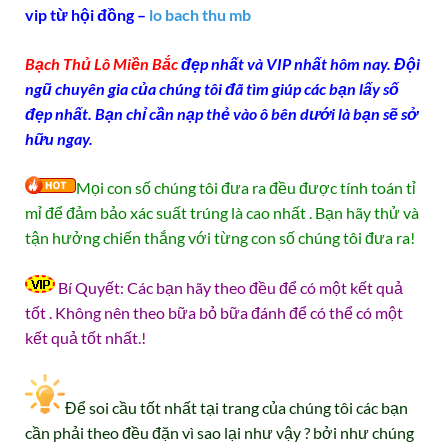
vip từ hội đồng –
lo bach thu mb
Bạch Thủ Lô Miền Bắc
đẹp nhất và VIP nhất hôm nay. Đội
ngũ chuyên gia của chúng tôi đã tìm giúp các bạn lấy số
đẹp nhất. Bạn chỉ cần nạp thẻ vào ô bên dưới là bạn sẽ sở
hữu ngay.
Mọi con số chúng tôi đưa ra đều được tính toán tỉ
mỉ để đảm bảo xác suất trúng là cao nhất . Bạn hãy thử và
tận hưởng chiến thắng với từng con số chúng tôi đưa ra!
Bí Quyết: Các bạn hãy theo đều để có một kết quả
tốt . Không nên theo bữa bỏ bữa đánh để có thể có một
kết quả tốt nhất.!
Để soi cầu tốt nhất tại trang của chúng tôi các bạn
cần phải theo đều đặn vì sao lại như vậy ? bởi như chúng