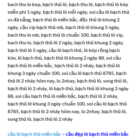
bach thu lo kep, bạch thủ lô, bạch thu lô, bạch thủ lô kép
miễn phí 1 ngày, bạch thủ lô mỗi ngày, soi cầu lô bạch thủ
xs đà nẵng, bạch thủ lô miền bắc, độc thủ lô khung 2
ngày, cầu vip bạch thủ mb, bạch thủ lô khung 5 ngày,
bach thu lo mb, bạch thủ lô chuẩn 100, bạch thủ lô vip,
bach thu lo, bạch thủ lô 2 ngày, bạch thủ khung 2 ngày,
bạch thủ lô 5 ngày, cầu lô bạch thủ, lô kép rồng bạch
kim, lô bạch thủ, bạch thủ lô khung 2 ngày 88, soi cầu
bạch thủ lô miền bắc, bạch thủ lô 2 nháy, bạch thủ lô
khung 3 ngày chuẩn 100, soi cầu lô bạch thủ 8785, bạch
thủ lô 2 nháy hôm nay, lo 2nhay, bạch thủ lô, song thủ lô,
bạch thủ lô 2 nháy, lô bạch thủ, bạch thủ lô khung 2 ngày
88, soi cầu bạch thủ lô miền bắc, bạch thủ lô 2 nháy,
bạch thủ lô khung 3 ngày chuẩn 100, soi cầu lô bạch thủ
8785, bạch thủ lô 2 nháy hôm nay, lo 2nhay, bạch thủ lô,
song thủ lô, bạch thủ lô 2 nháy
cầu lô bạch thủ miền bắc
– cầu đẹp lô bạch thủ miền bắc