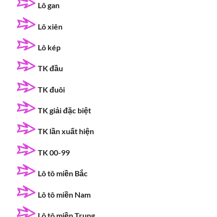
Lô gan
Lô xiên
Lô kép
TK đầu
TK đuôi
TK giải đặc biệt
TK lần xuất hiện
TK 00-99
Lô tô miền Bắc
Lô tô miền Nam
Lô tô miền Trung