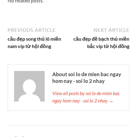
No related posts.
PREVIOUS ARTICLE
NEXT ARTICLE
cầu đẹp song thủ lô miền
cầu đẹp đề bạch thủ miền
nam vip từ hội đồng
bắc vip từ hội đồng
About soi lo de mien bac ngay
hom nay - soi lo 2 nhay
View all posts by soi lo de mien bac
ngay hom nay - soi lo 2 nhay →