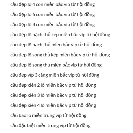
cầu đẹp lô 4 con miền bắc vip từ hội đồng
cầu đẹp lô 6 con miền bắc vip từ hội đồng
cầu đẹp lô 8 con miền bắc vip từ hội đồng
cầu đẹp lô bạch thủ kép miền bắc vip từ hội đồng
cầu đẹp lô bạch thủ miền bắc vip từ hội đồng
cầu đẹp lô song thủ kép miền bắc vip từ hội đồng
cầu đẹp lô song thủ miền bắc vip từ hội đồng
cầu đẹp víp 3 càng miền bắc vip từ hội đồng
cầu đẹp xiên 2 lô miền bắc vip từ hội đồng
cầu đẹp xiên 3 lô miền bắc vip từ hội đồng
cầu đẹp xiên 4 lô miền bắc vip từ hội đồng
cầu bao lô miền trung vip từ hội đồng
cầu đặc biệt miền trung vip từ hội đồng