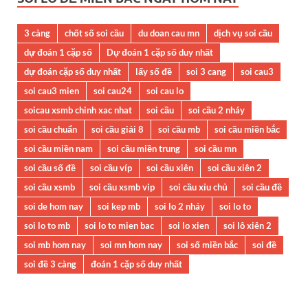
3 càng
chốt số soi cầu
du doan cau mn
dịch vụ soi cầu
dự đoán 1 cặp số
Dự đoán 1 cặp số duy nhất
dự đoán cặp số duy nhất
lấy số đề
soi 3 cang
soi cau3
soi cau3 mien
soi cau24
soi cau lo
soicau xsmb chinh xac nhat
soi cầu
soi cầu 2 nháy
soi cầu chuẩn
soi cầu giải 8
soi cầu mb
soi cầu miền bắc
soi cầu miền nam
soi cầu miền trung
soi cầu mn
soi cầu số đề
soi cầu víp
soi cầu xiên
soi cầu xiên 2
soi cầu xsmb
soi cầu xsmb vip
soi cầu xỉu chủ
soi cầu đề
soi de hom nay
soi kep mb
soi lo 2 nháy
soi lo to
soi lo to mb
soi lo to mien bac
soi lo xien
soi lô xiên 2
soi mb hom nay
soi mn hom nay
soi số miền bắc
soi đề
soi đề 3 càng
đoán 1 cặp số duy nhất