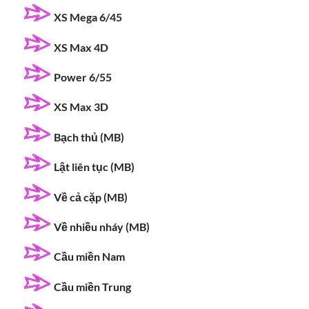
XS Mega 6/45
XS Max 4D
Power 6/55
XS Max 3D
Bạch thủ (MB)
Lật liên tục (MB)
Về cả cặp (MB)
Về nhiều nháy (MB)
Cầu miền Nam
Cầu miền Trung