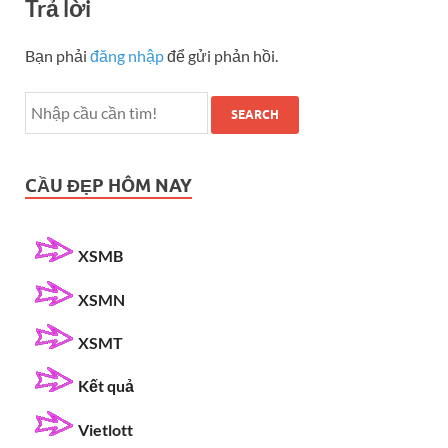
Trả lời
Bạn phải
đăng nhập
để gửi phản hồi.
SEARCH
CẦU ĐẸP HÔM NAY
XSMB
XSMN
XSMT
Kết quả
Vietlott