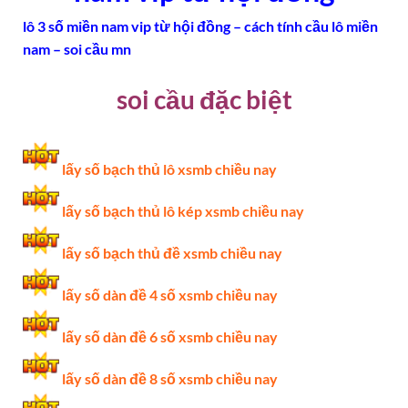
lô 3 số miền nam vip từ hội đồng – cách tính cầu lô miền
nam – soi cầu mn
soi cầu đặc biệt
lấy số bạch thủ lô xsmb chiều nay
lấy số bạch thủ lô kép xsmb chiều nay
lấy số bạch thủ đề xsmb chiều nay
lấy số dàn đề 4 số xsmb chiều nay
lấy số dàn đề 6 số xsmb chiều nay
lấy số dàn đề 8 số xsmb chiều nay