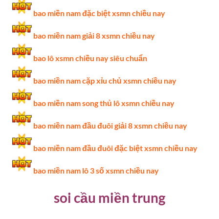
bao miền nam đặc biệt xsmn chiều nay
bao miền nam giải 8 xsmn chiều nay
bao lô xsmn chiều nay siêu chuẩn
bao miền nam cặp xỉu chủ xsmn chiều nay
bao miền nam song thủ lô xsmn chiều nay
bao miền nam đầu đuôi giải 8 xsmn chiều nay
bao miền nam đầu đuôi đặc biệt xsmn chiều nay
bao miền nam lô 3 số xsmn chiều nay
soi cầu miền trung