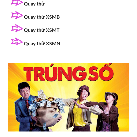
Quay thử
Quay thử XSMB
Quay thử XSMT
Quay thử XSMN