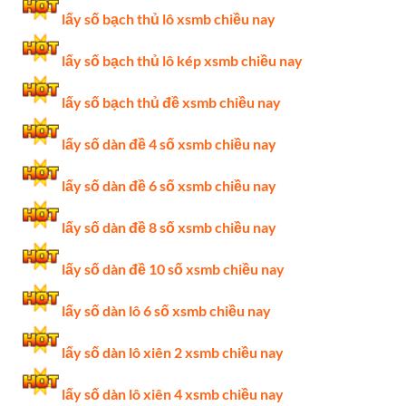
lấy số bạch thủ lô xsmb chiều nay
lấy số bạch thủ lô kép xsmb chiều nay
lấy số bạch thủ đề xsmb chiều nay
lấy số dàn đề 4 số xsmb chiều nay
lấy số dàn đề 6 số xsmb chiều nay
lấy số dàn đề 8 số xsmb chiều nay
lấy số dàn đề 10 số xsmb chiều nay
lấy số dàn lô 6 số xsmb chiều nay
lấy số dàn lô xiên 2 xsmb chiều nay
lấy số dàn lô xiên 4 xsmb chiều nay