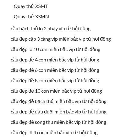
Quay thử XSMT
Quay thử XSMN
cầu bạch thủ lô 2 nháy vip từ hội đồng
cầu đẹp cặp 3 càng víp miền bắc vip từ hội đồng
cầu đẹp lô 10 con miền bắc vip từ hội đồng
cầu đẹp đề 4 con miền bắc vip từ hội đồng
cầu đẹp đề 6 con miền bắc vip từ hội đồng
cầu đẹp đề 8 con miền bắc vip từ hội đồng
cầu đẹp đề 10 con miền bắc vip từ hội đồng
cầu đẹp đề bạch thủ miền bắc vip từ hội đồng
cầu đẹp đề đầu đuôi miền bắc vip từ hội đồng
cầu đẹp đề song thủ miền bắc vip từ hội đồng
cầu đẹp lô 4 con miền bắc vip từ hội đồng