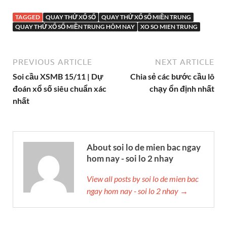
TAGGED
QUAY THỬ XỔ SỐ
QUAY THỬ XỔ SỐ MIỀN TRUNG
QUAY THỬ XỔ SỐ MIỀN TRUNG HÔM NAY
XO SO MIEN TRUNG
PREVIOUS ARTICLE
NEXT ARTICLE
Soi cầu XSMB 15/11 | Dự
Chia sẻ các bước cầu lô
đoán xổ số siêu chuẩn xác
chạy ổn định nhất
nhất
About soi lo de mien bac ngay
hom nay - soi lo 2 nhay
View all posts by soi lo de mien bac
ngay hom nay - soi lo 2 nhay →