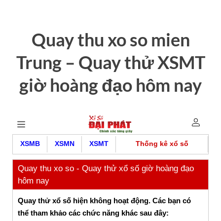
Quay thu xo so mien
Trung – Quay thử XSMT
giờ hoàng đạo hôm nay