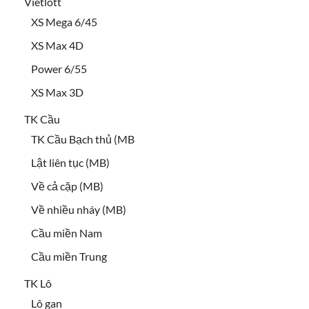
Vietlott
XS Mega 6/45
XS Max 4D
Power 6/55
XS Max 3D
TK Cầu
TK Cầu Bạch thủ (MB
Lật liên tục (MB)
Về cả cặp (MB)
Về nhiều nháy (MB)
Cầu miền Nam
Cầu miền Trung
TK Lô
Lô gan