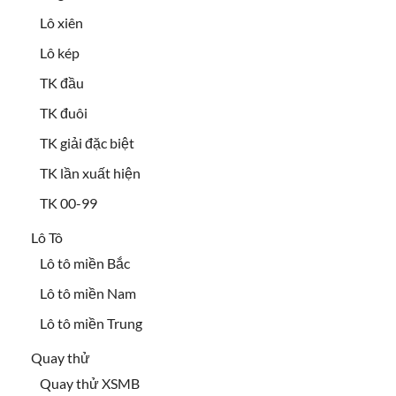
Lô xiên
Lô kép
TK đầu
TK đuôi
TK giải đặc biệt
TK lần xuất hiện
TK 00-99
Lô Tô
Lô tô miền Bắc
Lô tô miền Nam
Lô tô miền Trung
Quay thử
Quay thử XSMB