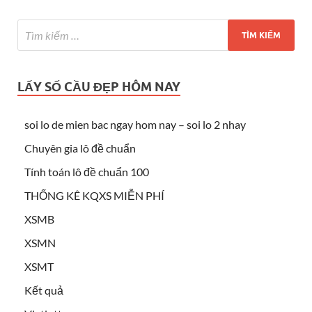
LẤY SỐ CẦU ĐẸP HÔM NAY
soi lo de mien bac ngay hom nay – soi lo 2 nhay
Chuyên gia lô đề chuẩn
Tính toán lô đề chuẩn 100
THỐNG KÊ KQXS MIỄN PHÍ
XSMB
XSMN
XSMT
Kết quả