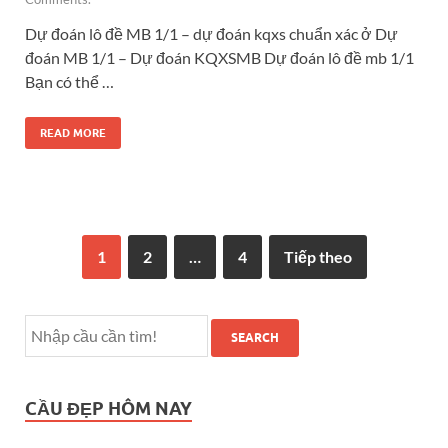
Dự đoán lô đề MB 1/1 – dự đoán kqxs chuẩn xác ở Dự
đoán MB 1/1 – Dự đoán KQXSMB Dự đoán lô đề mb 1/1
Bạn có thể …
READ MORE
1
2
…
4
Tiếp theo
SEARCH
CẦU ĐẸP HÔM NAY