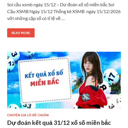
Soi cầu xsmb ngày 15/12 – Dự đoán xổ số miền bắc Soi
Cầu XSMB Ngày 15/12 Thống kê XSMB ngày 15/12/2026
với những cặp số có tỉ lệ về …
READ MORE
CHUYÊN GIA LÔ ĐỀ CHUẨN
Dự đoán kết quả 31/12 xổ số miền bắc