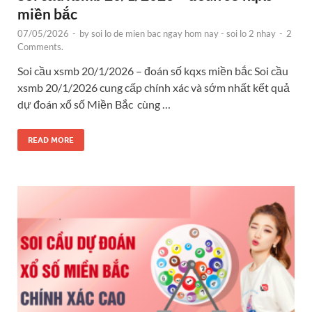
miền bắc
07/05/2026
-
by
soi lo de mien bac ngay hom nay - soi lo 2 nhay
-
2
Comments.
Soi cầu xsmb 20/1/2026 – đoán số kqxs miền bắc Soi cầu
xsmb 20/1/2026 cung cấp chính xác và sớm nhất kết quả
dự đoán xổ số Miền Bắc cùng …
READ MORE