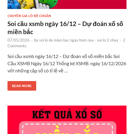
CHUYÊN GIA LÔ ĐỀ CHUẨN
Soi cầu xsmb ngày 16/12 – Dự đoán xổ số
miền bắc
07/05/2026
-
by
soi lo de mien bac ngay hom nay - soi lo 2 nhay
-
2
Comments.
Soi cầu xsmb ngày 16/12 – Dự đoán xổ số miền bắc Soi
Cầu XSMB Ngày 16/12 Thống kê XSMB ngày 16/12/2026
với những cặp số có tỉ lệ về …
READ MORE