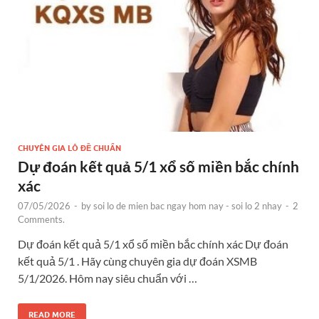
CHUYÊN GIA LÔ ĐỀ CHUẨN
Dự đoán kết quả 5/1 xổ số miền bắc chính
xác
07/05/2026
-
by
soi lo de mien bac ngay hom nay - soi lo 2 nhay
-
2
Comments.
Dự đoán kết quả 5/1 xổ số miền bắc chính xác Dự đoán
kết quả 5/1 . Hãy cùng chuyên gia dự đoán XSMB
5/1/2026. Hôm nay siêu chuẩn với …
READ MORE