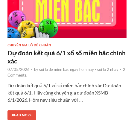
CHUYÊN GIA LÔ ĐỀ CHUẨN
Dự đoán kết quả 6/1 xổ số miền bắc chính
xác
07/05/2026
-
by
soi lo de mien bac ngay hom nay - soi lo 2 nhay
-
2
Comments.
Dự đoán kết quả 6/1 xổ số miền bắc chính xác Dự đoán
kết quả 6/1 . Hãy cùng chuyên gia dự đoán XSMB
6/1/2026. Hôm nay siêu chuẩn với …
READ MORE