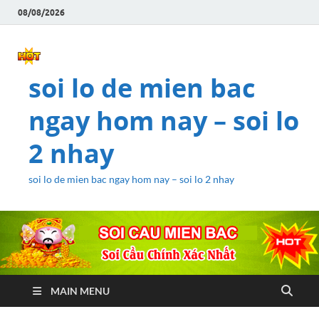
08/08/2026
soi lo de mien bac
ngay hom nay – soi lo
2 nhay
soi lo de mien bac ngay hom nay – soi lo 2 nhay
MAIN MENU