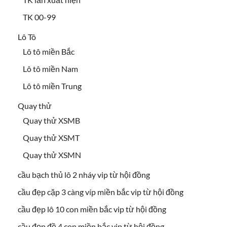
TK 00-99
Lô Tô
Lô tô miền Bắc
Lô tô miền Nam
Lô tô miền Trung
Quay thử
Quay thử XSMB
Quay thử XSMT
Quay thử XSMN
cầu bạch thủ lô 2 nháy vip từ hội đồng
cầu đẹp cặp 3 càng víp miền bắc vip từ hội đồng
cầu đẹp lô 10 con miền bắc vip từ hội đồng
cầu đẹp đề 4 con miền bắc vip từ hội đồng