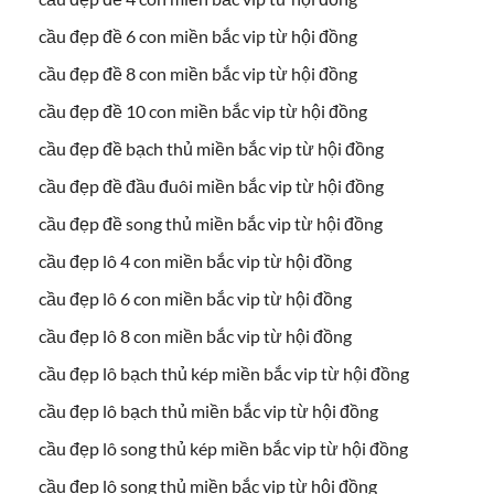
cầu đẹp đề 6 con miền bắc vip từ hội đồng
cầu đẹp đề 8 con miền bắc vip từ hội đồng
cầu đẹp đề 10 con miền bắc vip từ hội đồng
cầu đẹp đề bạch thủ miền bắc vip từ hội đồng
cầu đẹp đề đầu đuôi miền bắc vip từ hội đồng
cầu đẹp đề song thủ miền bắc vip từ hội đồng
cầu đẹp lô 4 con miền bắc vip từ hội đồng
cầu đẹp lô 6 con miền bắc vip từ hội đồng
cầu đẹp lô 8 con miền bắc vip từ hội đồng
cầu đẹp lô bạch thủ kép miền bắc vip từ hội đồng
cầu đẹp lô bạch thủ miền bắc vip từ hội đồng
cầu đẹp lô song thủ kép miền bắc vip từ hội đồng
cầu đẹp lô song thủ miền bắc vip từ hội đồng