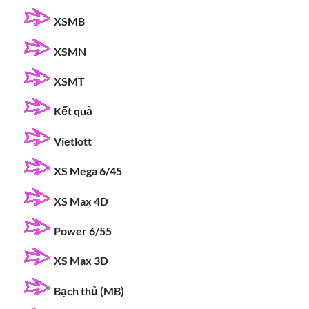
XSMB
XSMN
XSMT
Kết quả
Vietlott
XS Mega 6/45
XS Max 4D
Power 6/55
XS Max 3D
Bạch thủ (MB)