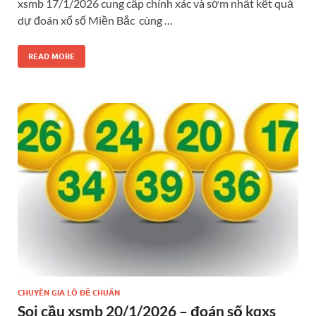
xsmb 17/1/2026 cung cấp chính xác và sớm nhất kết quả
dự đoán xổ số Miền Bắc cùng …
READ MORE
CHUYÊN GIA LÔ ĐỀ CHUẨN
Soi cầu xsmb 20/1/2026 – đoán số kqxs