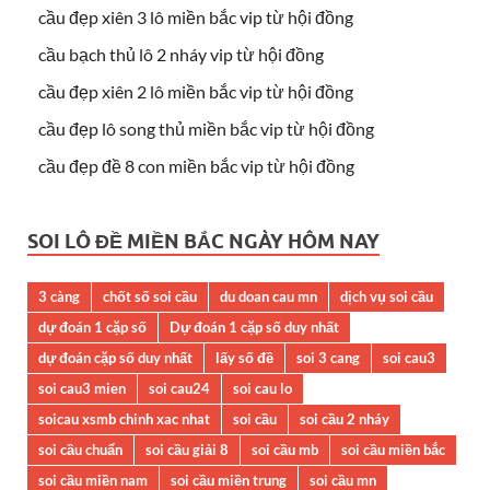
cầu đẹp xiên 3 lô miền bắc vip từ hội đồng
cầu bạch thủ lô 2 nháy vip từ hội đồng
cầu đẹp xiên 2 lô miền bắc vip từ hội đồng
cầu đẹp lô song thủ miền bắc vip từ hội đồng
cầu đẹp đề 8 con miền bắc vip từ hội đồng
SOI LÔ ĐỀ MIỀN BẮC NGÀY HÔM NAY
3 càng
chốt số soi cầu
du doan cau mn
dịch vụ soi cầu
dự đoán 1 cặp số
Dự đoán 1 cặp số duy nhất
dự đoán cặp số duy nhất
lấy số đề
soi 3 cang
soi cau3
soi cau3 mien
soi cau24
soi cau lo
soicau xsmb chinh xac nhat
soi cầu
soi cầu 2 nháy
soi cầu chuẩn
soi cầu giải 8
soi cầu mb
soi cầu miền bắc
soi cầu miền nam
soi cầu miền trung
soi cầu mn