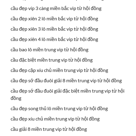
cầu đẹp víp 3 càng miền bắc vip từ hội đồng
cầu đẹp xiên 2 lô miền bắc vip từ hội đồng
cầu đẹp xiên 3 lô miền bắc vip từ hội đồng
cầu đẹp xiên 4 lô miền bắc vip từ hội đồng
cầu bao lô miền trung vip từ hội đồng
cầu đặc biệt miền trung vip từ hội đồng
cầu đẹp cặp xíu chủ miền trung vip từ hội đồng
cầu đẹp sớ đầu đuôi giải 8 miền trung vip từ hội đồng
cầu đẹp sớ đầu đuôi giải đặc biệt miền trung vip từ hội
đồng
cầu đẹp song thủ lô miền trung vip từ hội đồng
cầu đẹp xíu chủ miền trung vip từ hội đồng
cầu giải 8 miền trung vip từ hội đồng