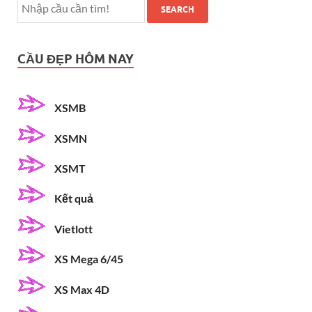
SEARCH
CẦU ĐẸP HÔM NAY
XSMB
XSMN
XSMT
Kết quả
Vietlott
XS Mega 6/45
XS Max 4D