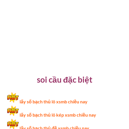
soi cầu đặc biệt
lấy số bạch thủ lô xsmb chiều nay
lấy số bạch thủ lô kép xsmb chiều nay
lấy số bạch thủ đề xsmb chiều nay