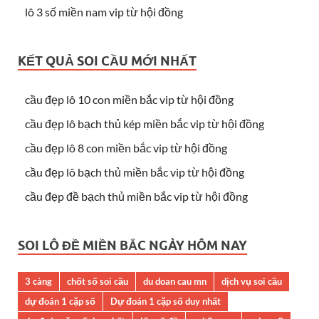
lô 3 số miền nam vip từ hội đồng
KẾT QUẢ SOI CẦU MỚI NHẤT
cầu đẹp lô 10 con miền bắc vip từ hội đồng
cầu đẹp lô bạch thủ kép miền bắc vip từ hội đồng
cầu đẹp lô 8 con miền bắc vip từ hội đồng
cầu đẹp lô bạch thủ miền bắc vip từ hội đồng
cầu đẹp đề bạch thủ miền bắc vip từ hội đồng
SOI LÔ ĐỀ MIỀN BẮC NGÀY HÔM NAY
3 càng
chốt số soi cầu
du doan cau mn
dịch vụ soi cầu
dự đoán 1 cặp số
Dự đoán 1 cặp số duy nhất