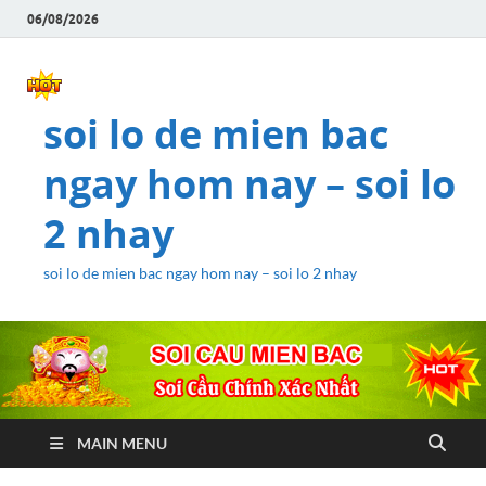
06/08/2026
soi lo de mien bac
ngay hom nay – soi lo
2 nhay
soi lo de mien bac ngay hom nay – soi lo 2 nhay
MAIN MENU