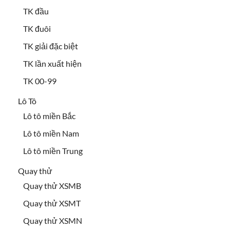
TK đầu
TK đuôi
TK giải đặc biệt
TK lần xuất hiện
TK 00-99
Lô Tô
Lô tô miền Bắc
Lô tô miền Nam
Lô tô miền Trung
Quay thử
Quay thử XSMB
Quay thử XSMT
Quay thử XSMN