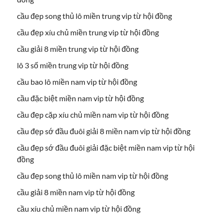
cầu đẹp song thủ lô miền trung vip từ hội đồng
cầu đẹp xíu chủ miền trung vip từ hội đồng
cầu giải 8 miền trung vip từ hội đồng
lô 3 số miền trung vip từ hội đồng
cầu bao lô miền nam vip từ hội đồng
cầu đặc biệt miền nam vip từ hội đồng
cầu đẹp cặp xíu chủ miền nam vip từ hội đồng
cầu đẹp sớ đầu đuôi giải 8 miền nam vip từ hội đồng
cầu đẹp sớ đầu đuôi giải đặc biệt miền nam vip từ hội
đồng
cầu đẹp song thủ lô miền nam vip từ hội đồng
cầu giải 8 miền nam vip từ hội đồng
cầu xíu chủ miền nam vip từ hội đồng