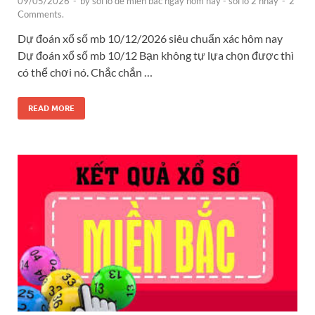
09/05/2026
-
by
soi lo de mien bac ngay hom nay - soi lo 2 nhay
-
2
Comments.
Dự đoán xổ số mb 10/12/2026 siêu chuẩn xác hôm nay
Dự đoán xổ số mb 10/12 Bạn không tự lựa chọn được thì
có thể chơi nó. Chắc chắn …
READ MORE