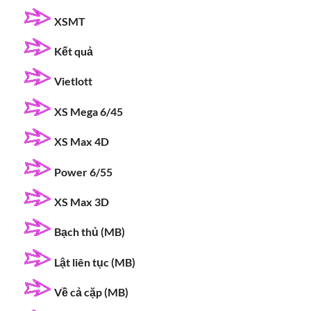
XSMT
Kết quả
Vietlott
XS Mega 6/45
XS Max 4D
Power 6/55
XS Max 3D
Bạch thủ (MB)
Lật liên tục (MB)
Về cả cặp (MB)