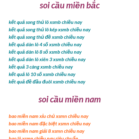
soi cầu miền bắc
kết quả song thủ lô xsmb chiều nay
kết quả song thủ lô kép xsmb chiều nay
kết quả song thủ đề xsmb chiều nay
kết quả dàn lô 4 số xsmb chiều nay
kết quả dàn lô 8 số xsmb chiều nay
kết quả dàn lô xiên 3 xsmb chiều nay
kết quả 3 càng xsmb chiều nay
kết quả lô 10 số xsmb chiều nay
kết quả đề đầu đuôi xsmb chiều nay
soi cầu miền nam
bao miền nam xỉu chủ xsmn chiều nay
bao miền nam đặc biệt xsmn chiều nay
bao miền nam giải 8 xsmn chiều nay
bao lô xsmn chiều nay siêu chuẩn