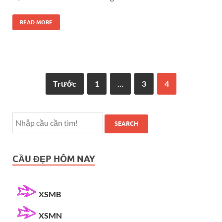
READ MORE
Trước
1
…
3
4
SEARCH
CẦU ĐẸP HÔM NAY
XSMB
XSMN