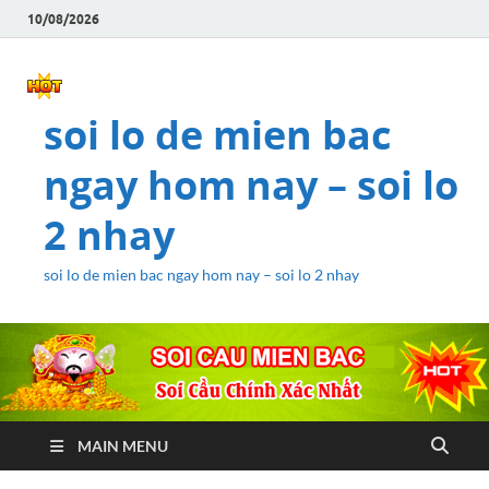
10/08/2026
soi lo de mien bac
ngay hom nay – soi lo
2 nhay
soi lo de mien bac ngay hom nay – soi lo 2 nhay
MAIN MENU