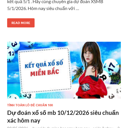
kết quả 5/1 . Hãy cùng chuyên gia dự đoán XSMB
5/1/2026. Hôm nay siêu chuẩn với …
READ MORE
TÍNH TOÁN LÔ ĐỀ CHUẨN 100
Dự đoán xổ số mb 10/12/2026 siêu chuẩn
xác hôm nay