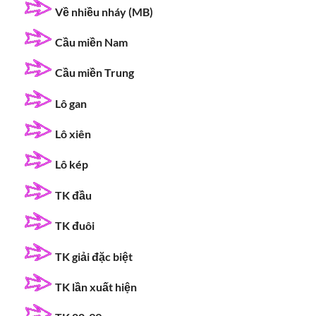
Về nhiều nháy (MB)
Cầu miền Nam
Cầu miền Trung
Lô gan
Lô xiên
Lô kép
TK đầu
TK đuôi
TK giải đặc biệt
TK lần xuất hiện