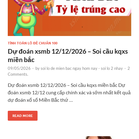
TÍNH TOÁN LÔ ĐỀ CHUẨN 100
Dự đoán xsmb 12/12/2026 – Soi cầu kqxs
miền bắc
09/05/2026
-
by
soi lo de mien bac ngay hom nay - soi lo 2 nhay
-
2
Comments.
Dự đoán xsmb 12/12/2026 – Soi cầu kqxs miền bắc Dự
đoán xsmb 12/12 cung cấp chính xác và sớm nhất kết quả
dự đoán xổ số Miền Bắc thứ …
READ MORE