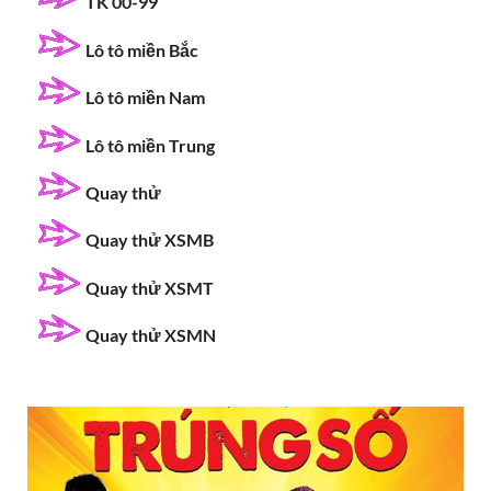
TK 00-99
Lô tô miền Bắc
Lô tô miền Nam
Lô tô miền Trung
Quay thử
Quay thử XSMB
Quay thử XSMT
Quay thử XSMN