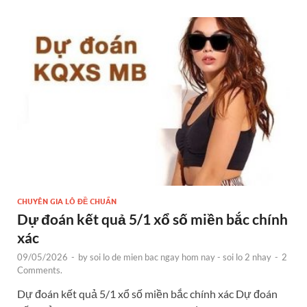
CHUYÊN GIA LÔ ĐỀ CHUẨN
Dự đoán kết quả 5/1 xổ số miền bắc chính
xác
09/05/2026
-
by
soi lo de mien bac ngay hom nay - soi lo 2 nhay
-
2
Comments.
Dự đoán kết quả 5/1 xổ số miền bắc chính xác Dự đoán