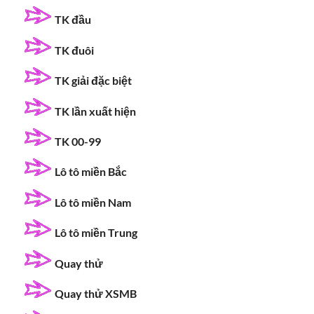
TK đầu
TK đuôi
TK giải đặc biệt
TK lần xuất hiện
TK 00-99
Lô tô miền Bắc
Lô tô miền Nam
Lô tô miền Trung
Quay thử
Quay thử XSMB