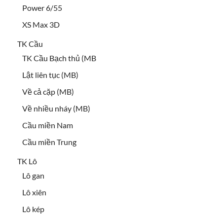
Power 6/55
XS Max 3D
TK Cầu
TK Cầu Bạch thủ (MB
Lật liên tục (MB)
Về cả cặp (MB)
Về nhiều nháy (MB)
Cầu miền Nam
Cầu miền Trung
TK Lô
Lô gan
Lô xiên
Lô kép