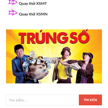
Quay thử XSMT
Quay thử XSMN