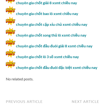
chuyên gia chốt giải 8 xsmt chiều nay
chuyên gia chốt bao lô xsmt chiều nay
chuyên gia chốt cặp xỉu chủ xsmt chiều nay
chuyên gia chốt song thủ lô xsmt chiều nay
chuyên gia chốt đầu đuôi giải 8 xsmt chiều nay
chuyên gia chốt lô 3 số xsmt chiều nay
chuyên gia chốt đầu đuôi đặc biệt xsmt chiều nay
No related posts.
PREVIOUS ARTICLE
NEXT ARTICLE