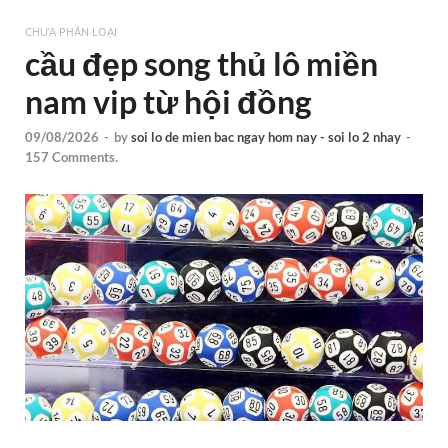
CHƯA PHÂN LOẠI
cầu đẹp song thủ lô miền
nam vip từ hội đồng
09/08/2026
-
by
soi lo de mien bac ngay hom nay - soi lo 2 nhay
-
157 Comments.