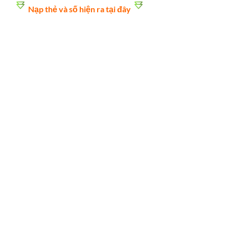
Nạp thẻ và số hiện ra tại đây