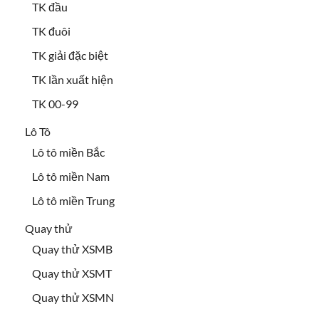
TK đầu
TK đuôi
TK giải đặc biệt
TK lần xuất hiện
TK 00-99
Lô Tô
Lô tô miền Bắc
Lô tô miền Nam
Lô tô miền Trung
Quay thử
Quay thử XSMB
Quay thử XSMT
Quay thử XSMN