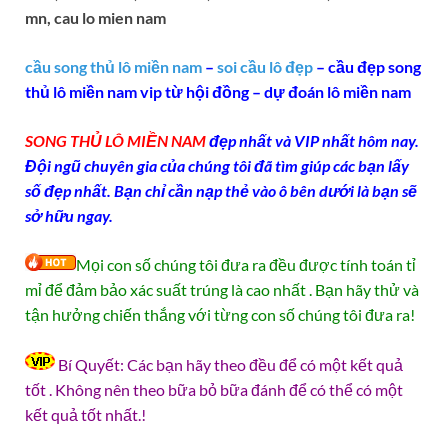
mn, cau lo mien nam
cầu song thủ lô miền nam
–
soi cầu lô đẹp
– cầu đẹp song
thủ lô miền nam vip từ hội đồng – dự đoán lô miền nam
SONG THỦ LÔ MIỀN NAM
đẹp nhất và VIP nhất hôm nay.
Đội ngũ chuyên gia của chúng tôi đã tìm giúp các bạn lấy
số đẹp nhất. Bạn chỉ cần nạp thẻ vào ô bên dưới là bạn sẽ
sở hữu ngay.
Mọi con số chúng tôi đưa ra đều được tính toán tỉ
mỉ để đảm bảo xác suất trúng là cao nhất . Bạn hãy thử và
tận hưởng chiến thắng với từng con số chúng tôi đưa ra!
Bí Quyết: Các bạn hãy theo đều để có một kết quả
tốt . Không nên theo bữa bỏ bữa đánh để có thể có một
kết quả tốt nhất.!