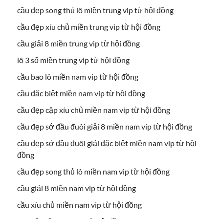
cầu đẹp song thủ lô miền trung vip từ hội đồng
cầu đẹp xíu chủ miền trung vip từ hội đồng
cầu giải 8 miền trung vip từ hội đồng
lô 3 số miền trung vip từ hội đồng
cầu bao lô miền nam vip từ hội đồng
cầu đặc biệt miền nam vip từ hội đồng
cầu đẹp cặp xíu chủ miền nam vip từ hội đồng
cầu đẹp sớ đầu đuôi giải 8 miền nam vip từ hội đồng
cầu đẹp sớ đầu đuôi giải đặc biệt miền nam vip từ hội
đồng
cầu đẹp song thủ lô miền nam vip từ hội đồng
cầu giải 8 miền nam vip từ hội đồng
cầu xíu chủ miền nam vip từ hội đồng