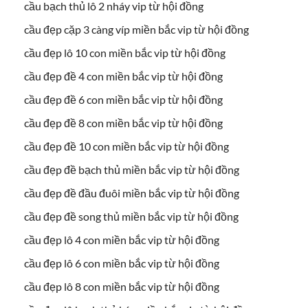
cầu bạch thủ lô 2 nháy vip từ hội đồng
cầu đẹp cặp 3 càng víp miền bắc vip từ hội đồng
cầu đẹp lô 10 con miền bắc vip từ hội đồng
cầu đẹp đề 4 con miền bắc vip từ hội đồng
cầu đẹp đề 6 con miền bắc vip từ hội đồng
cầu đẹp đề 8 con miền bắc vip từ hội đồng
cầu đẹp đề 10 con miền bắc vip từ hội đồng
cầu đẹp đề bạch thủ miền bắc vip từ hội đồng
cầu đẹp đề đầu đuôi miền bắc vip từ hội đồng
cầu đẹp đề song thủ miền bắc vip từ hội đồng
cầu đẹp lô 4 con miền bắc vip từ hội đồng
cầu đẹp lô 6 con miền bắc vip từ hội đồng
cầu đẹp lô 8 con miền bắc vip từ hội đồng