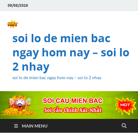
09/08/2026
soi lo de mien bac
ngay hom nay – soi lo
2 nhay
soi lo de mien bac ngay hom nay – soi lo 2 nhay
MAIN MENU