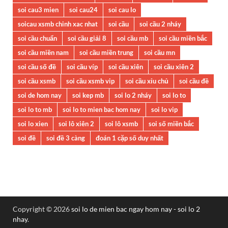
soi cau3 mien
soi cau24
soi cau lo
soicau xsmb chinh xac nhat
soi cầu
soi cầu 2 nháy
soi cầu chuẩn
soi cầu giải 8
soi cầu mb
soi cầu miền bắc
soi cầu miền nam
soi cầu miền trung
soi cầu mn
soi cầu số đề
soi cầu víp
soi cầu xiên
soi cầu xiên 2
soi cầu xsmb
soi cầu xsmb vip
soi cầu xỉu chủ
soi cầu đề
soi de hom nay
soi kep mb
soi lo 2 nháy
soi lo to
soi lo to mb
soi lo to mien bac hom nay
soi lo vip
soi lo xien
soi lô xiên 2
soi lô xsmb
soi số miền bắc
soi đề
soi đề 3 càng
đoán 1 cặp số duy nhất
Copyright © 2026
soi lo de mien bac ngay hom nay - soi lo 2
nhay
.