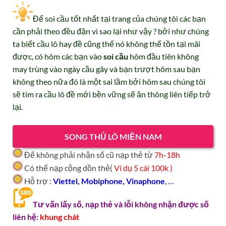
Để soi cầu tốt nhất tại trang của chúng tôi các bạn
cần phải theo đều đặn vì sao lại như vậy ? bởi như chúng
ta biết cầu lô hay đề cũng thế nó không thể tồn tại mãi
được, có hôm các bạn vào
soi cầu
hôm đầu tiên không
may trùng vào ngày cầu gãy và bạn trượt hôm sau bạn
không theo nữa đó là một sai lầm bởi hôm sau chúng tôi
sẽ tìm ra cầu lô đề mới bền vững sẽ ăn thông liên tiếp trở
lại.
SONG THỦ LÔ MIỀN NAM
Để không phải nhận số cũ nạp thẻ từ
7h-18h
Có thể nạp cộng dồn thẻ(
Ví dụ 5 cái 100k )
Hỗ trợ
:
V
iettel, Mobiphone, Vinaphone
, …
Tư vấn lấy số, nạp thẻ và lỗi không nhận được số
liên hệ:
khung chát