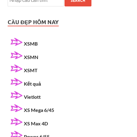
SEARCH
CẦU ĐẸP HÔM NAY
XSMB
XSMN
XSMT
Kết quả
Vietlott
XS Mega 6/45
XS Max 4D
Power 6/55