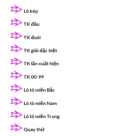
Lô kép
TK đầu
TK đuôi
TK giải đặc biệt
TK lần xuất hiện
TK 00-99
Lô tô miền Bắc
Lô tô miền Nam
Lô tô miền Trung
Quay thử