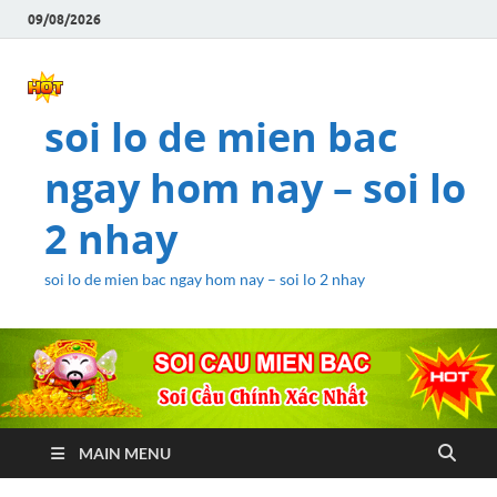
09/08/2026
soi lo de mien bac
ngay hom nay – soi lo
2 nhay
soi lo de mien bac ngay hom nay – soi lo 2 nhay
MAIN MENU