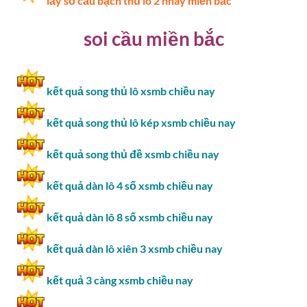
lấy số cầu bạch thủ lô 2 nháy miền bắc
soi cầu miền bắc
kết quả song thủ lô xsmb chiều nay
kết quả song thủ lô kép xsmb chiều nay
kết quả song thủ đề xsmb chiều nay
kết quả dàn lô 4 số xsmb chiều nay
kết quả dàn lô 8 số xsmb chiều nay
kết quả dàn lô xiên 3 xsmb chiều nay
kết quả 3 càng xsmb chiều nay