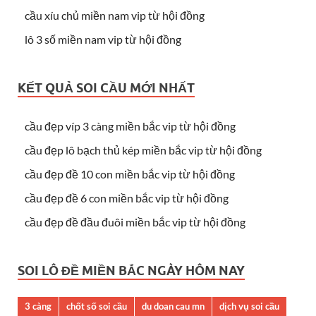
cầu xíu chủ miền nam vip từ hội đồng
lô 3 số miền nam vip từ hội đồng
KẾT QUẢ SOI CẦU MỚI NHẤT
cầu đẹp víp 3 càng miền bắc vip từ hội đồng
cầu đẹp lô bạch thủ kép miền bắc vip từ hội đồng
cầu đẹp đề 10 con miền bắc vip từ hội đồng
cầu đẹp đề 6 con miền bắc vip từ hội đồng
cầu đẹp đề đầu đuôi miền bắc vip từ hội đồng
SOI LÔ ĐỀ MIỀN BẮC NGÀY HÔM NAY
3 càng
chốt số soi cầu
du doan cau mn
dịch vụ soi cầu