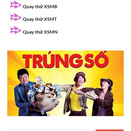
Quay thử XSMB
Quay thử XSMT
Quay thử XSMN