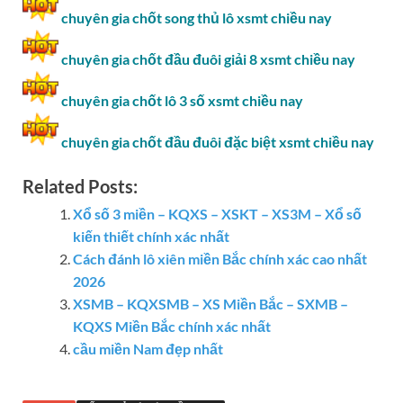
chuyên gia chốt song thủ lô xsmt chiều nay
chuyên gia chốt đầu đuôi giải 8 xsmt chiều nay
chuyên gia chốt lô 3 số xsmt chiều nay
chuyên gia chốt đầu đuôi đặc biệt xsmt chiều nay
Related Posts:
Xổ số 3 miền – KQXS – XSKT – XS3M – Xổ số
kiến thiết chính xác nhất
Cách đánh lô xiên miền Bắc chính xác cao nhất
2026
XSMB – KQXSMB – XS Miền Bắc – SXMB –
KQXS Miền Bắc chính xác nhất
cầu miền Nam đẹp nhất