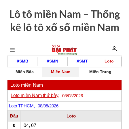
Lô tô miền Nam – Thống
kê lô tô xổ số miền Nam