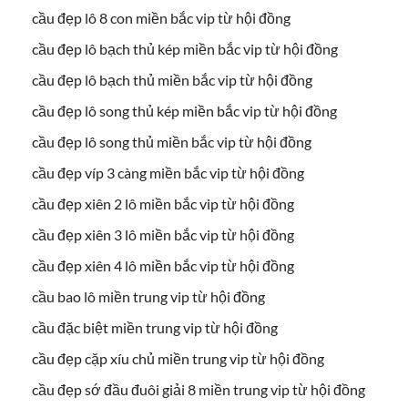
cầu đẹp lô 8 con miền bắc vip từ hội đồng
cầu đẹp lô bạch thủ kép miền bắc vip từ hội đồng
cầu đẹp lô bạch thủ miền bắc vip từ hội đồng
cầu đẹp lô song thủ kép miền bắc vip từ hội đồng
cầu đẹp lô song thủ miền bắc vip từ hội đồng
cầu đẹp víp 3 càng miền bắc vip từ hội đồng
cầu đẹp xiên 2 lô miền bắc vip từ hội đồng
cầu đẹp xiên 3 lô miền bắc vip từ hội đồng
cầu đẹp xiên 4 lô miền bắc vip từ hội đồng
cầu bao lô miền trung vip từ hội đồng
cầu đặc biệt miền trung vip từ hội đồng
cầu đẹp cặp xíu chủ miền trung vip từ hội đồng
cầu đẹp sớ đầu đuôi giải 8 miền trung vip từ hội đồng