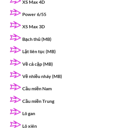
XS Max 4D
Power 6/55
XS Max 3D
Bạch thủ (MB)
Lật liên tục (MB)
Về cả cặp (MB)
Về nhiều nháy (MB)
Cầu miền Nam
Cầu miền Trung
Lô gan
Lô xiên