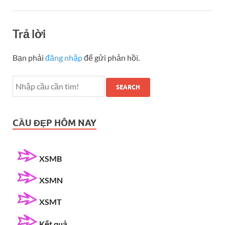
Trả lời
Bạn phải
đăng nhập
để gửi phản hồi.
SEARCH
CẦU ĐẸP HÔM NAY
XSMB
XSMN
XSMT
Kết quả