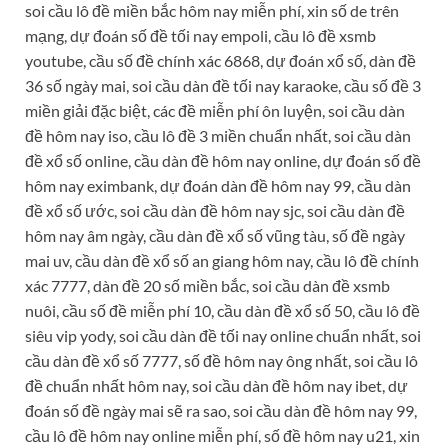
soi cầu lô đề miền bắc hôm nay miễn phí, xin số de trên
mạng, dự đoán số đề tối nay empoli, cầu lô đề xsmb
youtube, cầu số đề chính xác 6868, dự đoán xổ số, dàn đề
36 số ngày mai, soi cầu dàn đề tối nay karaoke, cầu số đề 3
miền giải đặc biệt, các đề miễn phí ôn luyện, soi cầu dàn
đề hôm nay iso, cầu lô đề 3 miền chuẩn nhất, soi cầu dàn
đề xổ số online, cầu dàn đề hôm nay online, dự đoán số đề
hôm nay eximbank, dự đoán dàn đề hôm nay 99, cầu dàn
đề xổ số ước, soi cầu dàn đề hôm nay sjc, soi cầu dàn đề
hôm nay âm ngày, cầu dàn đề xổ số vũng tàu, số đề ngày
mai uv, cầu dàn đề xổ số an giang hôm nay, cầu lô đề chính
xác 7777, dàn đề 20 số miền bắc, soi cầu dàn đề xsmb
nuôi, cầu số đề miễn phí 10, cầu dàn đề xổ số 50, cầu lô đề
siêu vip yody, soi cầu dàn đề tối nay online chuẩn nhất, soi
cầu dàn đề xổ số 7777, số đề hôm nay ông nhất, soi cầu lô
đề chuẩn nhất hôm nay, soi cầu dàn đề hôm nay ibet, dự
đoán số đề ngày mai sẽ ra sao, soi cầu dàn đề hôm nay 99,
cầu lô đề hôm nay online miễn phí, số đề hôm nay u21, xin