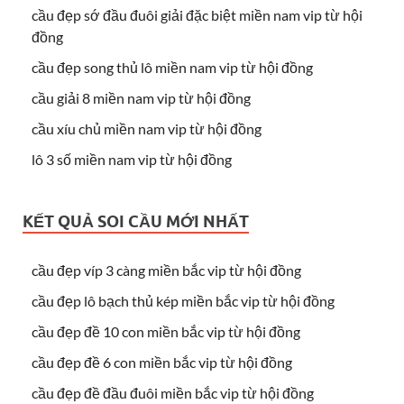
cầu đẹp sớ đầu đuôi giải đặc biệt miền nam vip từ hội
đồng
cầu đẹp song thủ lô miền nam vip từ hội đồng
cầu giải 8 miền nam vip từ hội đồng
cầu xíu chủ miền nam vip từ hội đồng
lô 3 số miền nam vip từ hội đồng
KẾT QUẢ SOI CẦU MỚI NHẤT
cầu đẹp víp 3 càng miền bắc vip từ hội đồng
cầu đẹp lô bạch thủ kép miền bắc vip từ hội đồng
cầu đẹp đề 10 con miền bắc vip từ hội đồng
cầu đẹp đề 6 con miền bắc vip từ hội đồng
cầu đẹp đề đầu đuôi miền bắc vip từ hội đồng