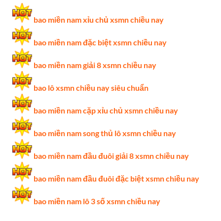
bao miền nam xỉu chủ xsmn chiều nay
bao miền nam đặc biệt xsmn chiều nay
bao miền nam giải 8 xsmn chiều nay
bao lô xsmn chiều nay siêu chuẩn
bao miền nam cặp xỉu chủ xsmn chiều nay
bao miền nam song thủ lô xsmn chiều nay
bao miền nam đầu đuôi giải 8 xsmn chiều nay
bao miền nam đầu đuôi đặc biệt xsmn chiều nay
bao miền nam lô 3 số xsmn chiều nay