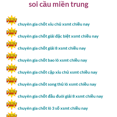
soi cầu miền trung
chuyên gia chốt xỉu chủ xsmt chiều nay
chuyên gia chốt giải đặc biệt xsmt chiều nay
chuyên gia chốt giải 8 xsmt chiều nay
chuyên gia chốt bao lô xsmt chiều nay
chuyên gia chốt cặp xỉu chủ xsmt chiều nay
chuyên gia chốt song thủ lô xsmt chiều nay
chuyên gia chốt đầu đuôi giải 8 xsmt chiều nay
chuyên gia chốt lô 3 số xsmt chiều nay