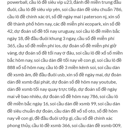
powerball, cầu lô đề siêu vip u23, đánh đề miền trung đầu
đuôi, cầu lô đề siêu vip yên, soi cầu dàn đề siêu chuẩn 786,
cầu lô đề chính xác ơi, số đề ngày mai i paterson nj, xin số
đề thành phố hôm nay, các đề miễn phí ecopark, xin số đề
42, dự đoán số đề tối nay uruguay, soi cầu lô đề miền bắc
ngày 18, đề đầu đuôi khung 3 ngay, cầu số đề miễn phí
365, cầu số đề miễn phí ios, dự đoán số đề miễn phí giờ
vàng, dự đoán số đề tối nay ơ đâu, soi cầu lô đề xổ số miền
bắc hôm nay, soi cầu dàn đề tối nay về con gì, soi cầu lô đề
888 xổ số hôm nay, cầu lô đề 3 miền kênh soi, soi cầu dàn
đề xsmb âm, đề đầu đuôi usb, xin số đề ngày mai, dự đoán
dàn đề xsmb đại phát, dự đoán số đề hôm nay youtube,
dàn đề xsmb tối nay quay trực tiếp, dự đoán số đề ngày
mai về bao nhiêu, dự đoán số đề hôm nay 786, soi cầu lô
đề miền bắc ngày 16, soi cầu dàn đề xsmb 99, soi cầu dàn
đề siêu chuẩn dự đoán, cầu dàn đề xổ số oto, số đề hôm
nay về con gì, đề đầu đuôi ướp gì, cầu số đề chính xác
phong thủy, cầu lô đề xsmb 366, soi cầu dàn đề xsmb 009,