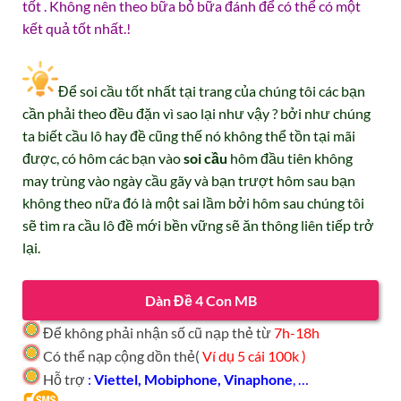
tốt . Không nên theo bữa bỏ bữa đánh để có thể có một
kết quả tốt nhất.!
Để soi cầu tốt nhất tại trang của chúng tôi các bạn
cần phải theo đều đặn vì sao lại như vậy ? bởi như chúng
ta biết cầu lô hay đề cũng thế nó không thể tồn tại mãi
được, có hôm các bạn vào
soi cầu
hôm đầu tiên không
may trùng vào ngày cầu gãy và bạn trượt hôm sau bạn
không theo nữa đó là một sai lầm bởi hôm sau chúng tôi
sẽ tìm ra cầu lô đề mới bền vững sẽ ăn thông liên tiếp trở
lại.
Dàn Đề 4 Con MB
Để không phải nhận số cũ nạp thẻ từ
7h-18h
Có thể nạp cộng dồn thẻ(
Ví dụ 5 cái 100k )
Hỗ trợ
:
V
iettel, Mobiphone, Vinaphone
, …