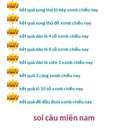
kết quả song thủ lô kép xsmb chiều nay
kết quả song thủ đề xsmb chiều nay
kết quả dàn lô 4 số xsmb chiều nay
kết quả dàn lô 8 số xsmb chiều nay
kết quả dàn lô xiên 3 xsmb chiều nay
kết quả 3 càng xsmb chiều nay
kết quả lô 10 số xsmb chiều nay
kết quả đề đầu đuôi xsmb chiều nay
soi cầu miền nam