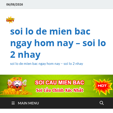
06/08/2026
soi lo de mien bac
ngay hom nay – soi lo
2 nhay
soi lo de mien bac ngay hom nay – soi lo 2 nhay
MAIN MENU