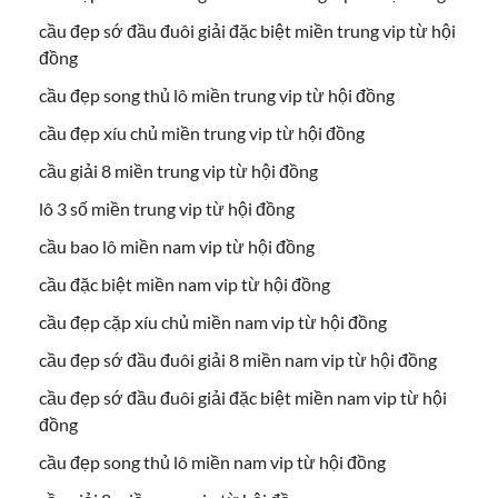
cầu đẹp sớ đầu đuôi giải đặc biệt miền trung vip từ hội
đồng
cầu đẹp song thủ lô miền trung vip từ hội đồng
cầu đẹp xíu chủ miền trung vip từ hội đồng
cầu giải 8 miền trung vip từ hội đồng
lô 3 số miền trung vip từ hội đồng
cầu bao lô miền nam vip từ hội đồng
cầu đặc biệt miền nam vip từ hội đồng
cầu đẹp cặp xíu chủ miền nam vip từ hội đồng
cầu đẹp sớ đầu đuôi giải 8 miền nam vip từ hội đồng
cầu đẹp sớ đầu đuôi giải đặc biệt miền nam vip từ hội
đồng
cầu đẹp song thủ lô miền nam vip từ hội đồng