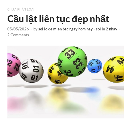
CHƯA PHÂN LOẠI
Cầu lật liên tục đẹp nhất
05/05/2026
-
by
soi lo de mien bac ngay hom nay - soi lo 2 nhay
-
2 Comments.