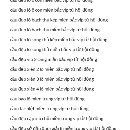
cầu đẹp lô 8 con miền bắc vip từ hội đồng
cầu đẹp lô bạch thủ kép miền bắc vip từ hội đồng
cầu đẹp lô bạch thủ miền bắc vip từ hội đồng
cầu đẹp lô song thủ kép miền bắc vip từ hội đồng
cầu đẹp lô song thủ miền bắc vip từ hội đồng
cầu đẹp víp 3 càng miền bắc vip từ hội đồng
cầu đẹp xiên 2 lô miền bắc vip từ hội đồng
cầu đẹp xiên 3 lô miền bắc vip từ hội đồng
cầu đẹp xiên 4 lô miền bắc vip từ hội đồng
cầu bao lô miền trung vip từ hội đồng
cầu đặc biệt miền trung vip từ hội đồng
cầu đẹp cặp xíu chủ miền trung vip từ hội đồng
cầu đẹp sớ đầu đuôi giải 8 miền trung vip từ hội đồng