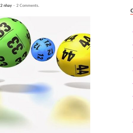
 2 nhay
-
2 Comments.