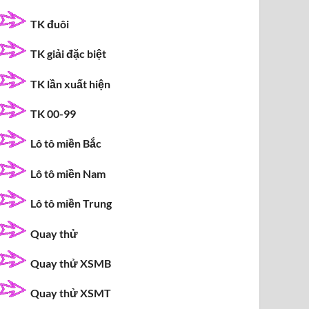
TK đuôi
TK giải đặc biệt
TK lần xuất hiện
TK 00-99
Lô tô miền Bắc
Lô tô miền Nam
Lô tô miền Trung
Quay thử
Quay thử XSMB
Quay thử XSMT