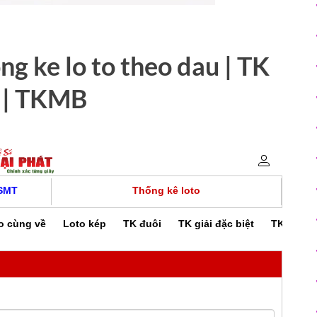
ng ke lo to theo dau | TK
 | TKMB