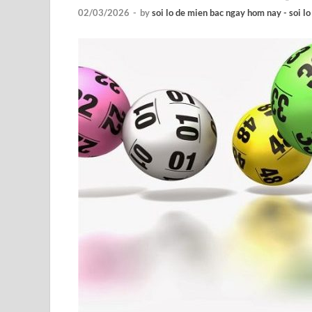
02/03/2026
-
by
soi lo de mien bac ngay hom nay - soi lo