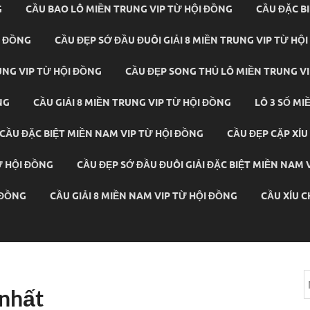
G
CẦU BAO LÔ MIỀN TRUNG VIP TỪ HỘI ĐỒNG
CẦU ĐẶC B
I ĐỒNG
CẦU ĐẸP SỚ ĐẦU ĐUÔI GIẢI 8 MIỀN TRUNG VIP TỪ HỘ
UNG VIP TỪ HỘI ĐỒNG
CẦU ĐẸP SONG THỦ LÔ MIỀN TRUNG VI
NG
CẦU GIẢI 8 MIỀN TRUNG VIP TỪ HỘI ĐỒNG
LÔ 3 SỐ MI
CẦU ĐẶC BIỆT MIỀN NAM VIP TỪ HỘI ĐỒNG
CẦU ĐẸP CẶP XÍU
Ừ HỘI ĐỒNG
CẦU ĐẸP SỚ ĐẦU ĐUÔI GIẢI ĐẶC BIỆT MIỀN NAM 
 ĐỒNG
CẦU GIẢI 8 MIỀN NAM VIP TỪ HỘI ĐỒNG
CẦU XÍU 
 nhất