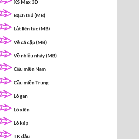
XS Max 3D
Bạch thủ (MB)
Lật liên tục (MB)
Về cả cặp (MB)
Về nhiều nháy (MB)
Cầu miền Nam
Cầu miền Trung
Lô gan
Lô xiên
Lô kép
TK đầu