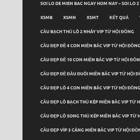
SOI LO DE MIEN BAC NGAY HOM NAY – SOI LO 
XSMB
XSMN
XSMT
KẾT QUẢ
CẦU BẠCH THỦ LÔ 2 NHÁY VIP TỪ HỘI ĐỒNG
CẦU ĐẸP ĐỀ 4 CON MIỀN BẮC VIP TỪ HỘI ĐỒN
CẦU ĐẸP ĐỀ 10 CON MIỀN BẮC VIP TỪ HỘI ĐỒ
CẦU ĐẸP ĐỀ ĐẦU ĐUÔI MIỀN BẮC VIP TỪ HỘI 
CẦU ĐẸP LÔ 4 CON MIỀN BẮC VIP TỪ HỘI ĐỒN
CẦU ĐẸP LÔ BẠCH THỦ KÉP MIỀN BẮC VIP TỪ 
CẦU ĐẸP LÔ SONG THỦ KÉP MIỀN BẮC VIP TỪ 
CẦU ĐẸP VÍP 3 CÀNG MIỀN BẮC VIP TỪ HỘI ĐỒ