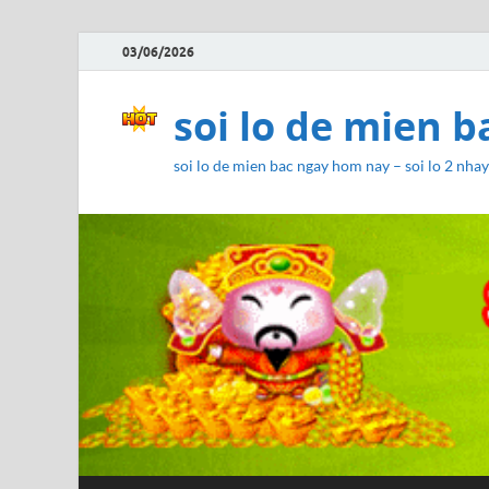
03/06/2026
soi lo de mien b
soi lo de mien bac ngay hom nay – soi lo 2 nhay