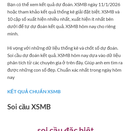
Bạn có thể xem kết quả dự đoán. XSMB ngày 11/1/2026
hoặc tham khảo kết quả thống kê giải đặt biệt. XSMB và
10 cặp số xuất hiện nhiều nhất, xuất hiện ít nhất bên
dưới để tự dự đoán kết quả. XSMB hôm nay cho riêng
mình.
Hi vọng với những dữ liệu thống kê và chốt số dự đoán.
Soi cầu dự đoán kết quả. XSMB hôm nay dựa vào dữ liệu
phân tích từ các chuyên gia ở trên đây. Giúp anh em tìm ra
được những con số đẹp. Chuẩn xác nhất trong ngày hôm
nay
KẾT QUẢ CHUẨN XSMB
Soi cầu XSMB
soi cầu đặc biệt