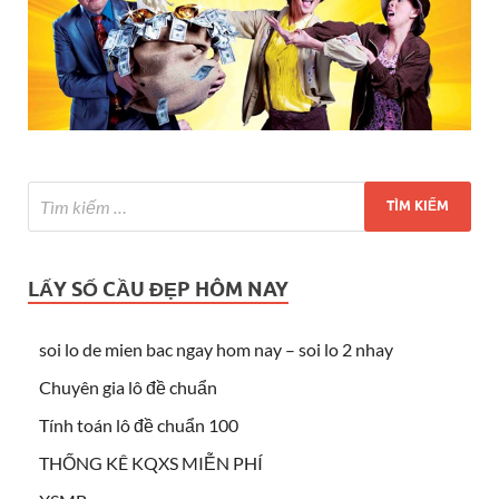
LẤY SỐ CẦU ĐẸP HÔM NAY
soi lo de mien bac ngay hom nay – soi lo 2 nhay
Chuyên gia lô đề chuẩn
Tính toán lô đề chuẩn 100
THỐNG KÊ KQXS MIỄN PHÍ