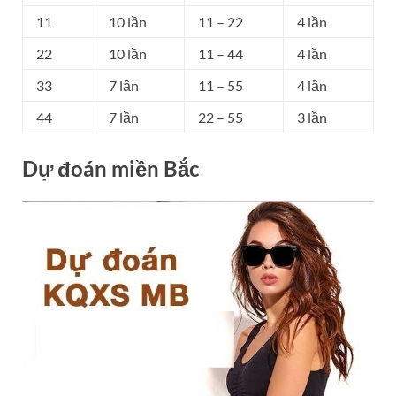
11
10 lần
11 – 22
4 lần
22
10 lần
11 – 44
4 lần
33
7 lần
11 – 55
4 lần
44
7 lần
22 – 55
3 lần
Dự đoán miền Bắc