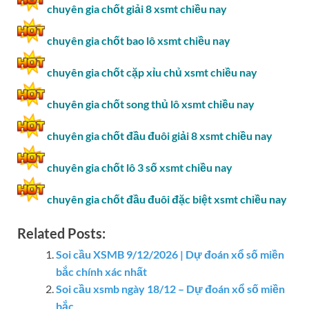
chuyên gia chốt giải 8 xsmt chiều nay
chuyên gia chốt bao lô xsmt chiều nay
chuyên gia chốt cặp xỉu chủ xsmt chiều nay
chuyên gia chốt song thủ lô xsmt chiều nay
chuyên gia chốt đầu đuôi giải 8 xsmt chiều nay
chuyên gia chốt lô 3 số xsmt chiều nay
chuyên gia chốt đầu đuôi đặc biệt xsmt chiều nay
Related Posts:
Soi cầu XSMB 9/12/2026 | Dự đoán xổ số miền
bắc chính xác nhất
Soi cầu xsmb ngày 18/12 – Dự đoán xổ số miền
bắc