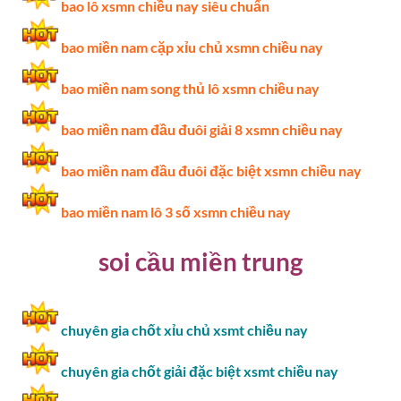
bao lô xsmn chiều nay siêu chuẩn
bao miền nam cặp xỉu chủ xsmn chiều nay
bao miền nam song thủ lô xsmn chiều nay
bao miền nam đầu đuôi giải 8 xsmn chiều nay
bao miền nam đầu đuôi đặc biệt xsmn chiều nay
bao miền nam lô 3 số xsmn chiều nay
soi cầu miền trung
chuyên gia chốt xỉu chủ xsmt chiều nay
chuyên gia chốt giải đặc biệt xsmt chiều nay