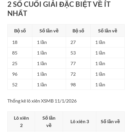
2 SỐ CUỐI GIẢI ĐẶC BIỆT VỀ ÍT
NHẤT
Bộ số
Số lần về
Bộ số
Số lần về
18
1 lần
27
1 lần
85
1 lần
53
1 lần
25
1 lần
77
1 lần
96
1 lần
72
1 lần
52
1 lần
98
1 lần
Thống kê lô xiên XSMB 11/1/2026
Lô xiên
Số lần
Lô xiên 3
Số lần về
2
về