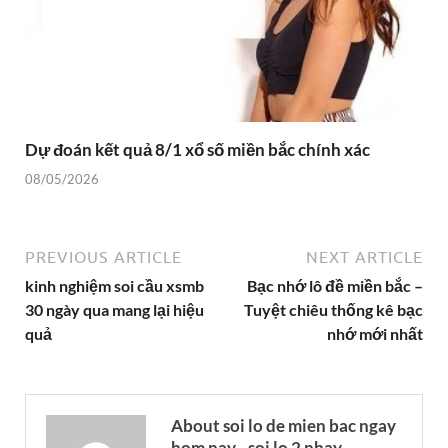
Dự đoán kết quả 8/1 xổ số miền bắc chính xác
08/05/2026
PREVIOUS ARTICLE
NEXT ARTICLE
kinh nghiệm soi cầu xsmb
Bạc nhớ lô đề miền bắc –
30 ngày qua mang lại hiệu
Tuyệt chiêu thống kê bạc
quả
nhớ mới nhất
About soi lo de mien bac ngay
hom nay - soi lo 2 nhay