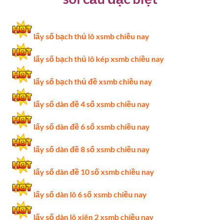
lấy số bạch thủ lô xsmb chiều nay
lấy số bạch thủ lô kép xsmb chiều nay
lấy số bạch thủ đề xsmb chiều nay
lấy số dàn đề 4 số xsmb chiều nay
lấy số dàn đề 6 số xsmb chiều nay
lấy số dàn đề 8 số xsmb chiều nay
lấy số dàn đề 10 số xsmb chiều nay
lấy số dàn lô 6 số xsmb chiều nay
lấy số dàn lô xiên 2 xsmb chiều nay