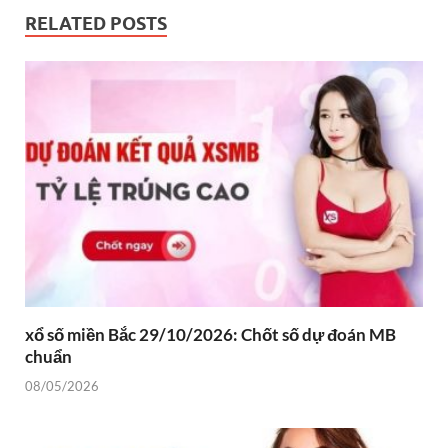
RELATED POSTS
xổ số miền Bắc 29/10/2026: Chốt số dự đoán MB
chuẩn
08/05/2026