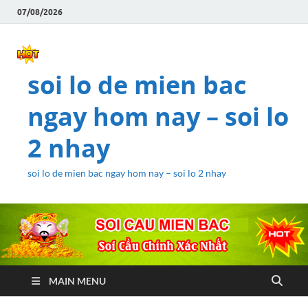
07/08/2026
soi lo de mien bac
ngay hom nay – soi lo
2 nhay
soi lo de mien bac ngay hom nay – soi lo 2 nhay
MAIN MENU