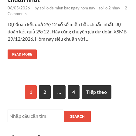
06/05/2026
-
by
soi lo de mien bac ngay hom nay - soi lo 2 nhay
-
2
Comments.
Dự đoán kết quả 29/12 xổ số miền bắc chuẩn nhất Dự
đoán kết quả 29/12 . Hãy cùng chuyên gia dự đoán XSMB
29/12/2026. Hôm nay siêu chuẩn với …
READ MORE
1
2
…
4
Tiếp theo
SEARCH