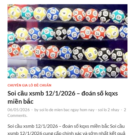
CHUYÊN GIA LÔ ĐỀ CHUẨN
Soi cầu xsmb 12/1/2026 – đoán số kqxs
miền bắc
06/05/2026
-
by
soi lo de mien bac ngay hom nay - soi lo 2 nhay
-
2
Comments.
Soi cầu xsmb 12/1/2026 – đoán số kqxs miền bắc Soi cầu
xsmb 12/1/2026 cung cấp chính xác và sớm nhất kết quả