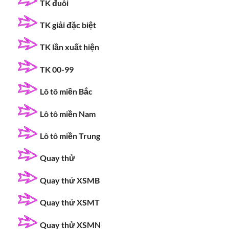
TK đuôi
TK giải đặc biệt
TK lần xuất hiện
TK 00-99
Lô tô miền Bắc
Lô tô miền Nam
Lô tô miền Trung
Quay thử
Quay thử XSMB
Quay thử XSMT
Quay thử XSMN