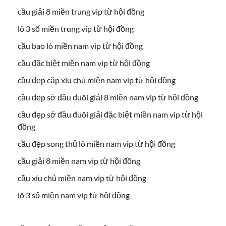
cầu giải 8 miền trung vip từ hội đồng
lô 3 số miền trung vip từ hội đồng
cầu bao lô miền nam vip từ hội đồng
cầu đặc biệt miền nam vip từ hội đồng
cầu đẹp cặp xíu chủ miền nam vip từ hội đồng
cầu đẹp sớ đầu đuôi giải 8 miền nam vip từ hội đồng
cầu đẹp sớ đầu đuôi giải đặc biệt miền nam vip từ hội
đồng
cầu đẹp song thủ lô miền nam vip từ hội đồng
cầu giải 8 miền nam vip từ hội đồng
cầu xíu chủ miền nam vip từ hội đồng
lô 3 số miền nam vip từ hội đồng