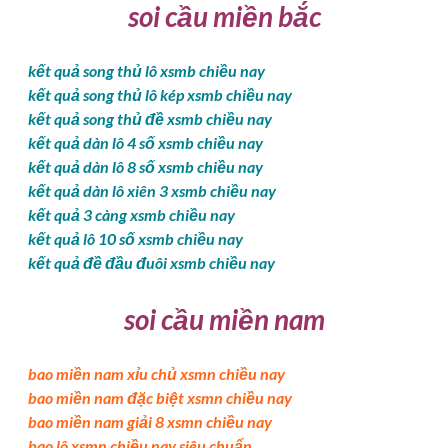
soi cầu miền bắc
kết quả song thủ lô xsmb chiều nay
kết quả song thủ lô kép xsmb chiều nay
kết quả song thủ đề xsmb chiều nay
kết quả dàn lô 4 số xsmb chiều nay
kết quả dàn lô 8 số xsmb chiều nay
kết quả dàn lô xiên 3 xsmb chiều nay
kết quả 3 càng xsmb chiều nay
kết quả lô 10 số xsmb chiều nay
kết quả đề đầu đuôi xsmb chiều nay
soi cầu miền nam
bao miền nam xỉu chủ xsmn chiều nay
bao miền nam đặc biệt xsmn chiều nay
bao miền nam giải 8 xsmn chiều nay
bao lô xsmn chiều nay siêu chuẩn