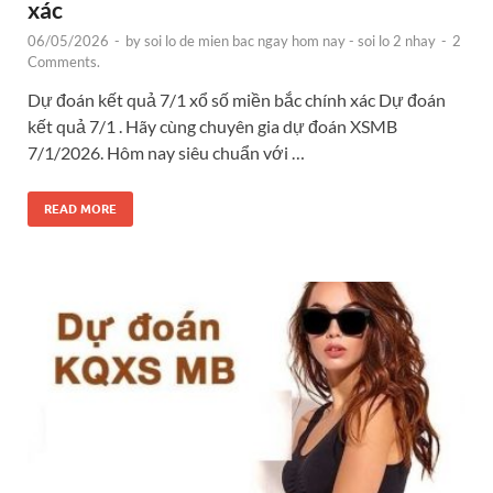
xác
06/05/2026
-
by
soi lo de mien bac ngay hom nay - soi lo 2 nhay
-
2
Comments.
Dự đoán kết quả 7/1 xổ số miền bắc chính xác Dự đoán
kết quả 7/1 . Hãy cùng chuyên gia dự đoán XSMB
7/1/2026. Hôm nay siêu chuẩn với …
READ MORE