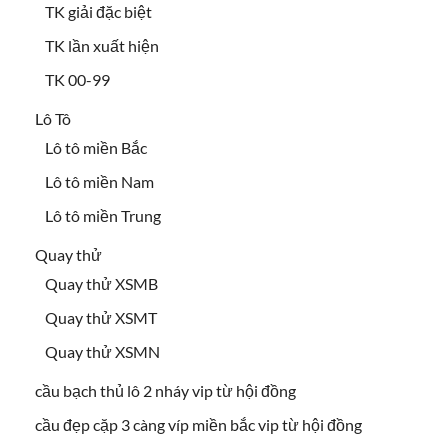
TK giải đặc biệt
TK lần xuất hiện
TK 00-99
Lô Tô
Lô tô miền Bắc
Lô tô miền Nam
Lô tô miền Trung
Quay thử
Quay thử XSMB
Quay thử XSMT
Quay thử XSMN
cầu bạch thủ lô 2 nháy vip từ hội đồng
cầu đẹp cặp 3 càng víp miền bắc vip từ hội đồng