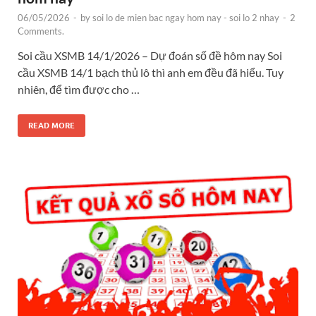
06/05/2026
-
by
soi lo de mien bac ngay hom nay - soi lo 2 nhay
-
2
Comments.
Soi cầu XSMB 14/1/2026 – Dự đoán số đề hôm nay Soi
cầu XSMB 14/1 bạch thủ lô thì anh em đều đã hiểu. Tuy
nhiên, để tìm được cho …
READ MORE