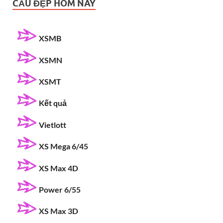
CẦU ĐẸP HÔM NAY
XSMB
XSMN
XSMT
Kết quả
Vietlott
XS Mega 6/45
XS Max 4D
Power 6/55
XS Max 3D