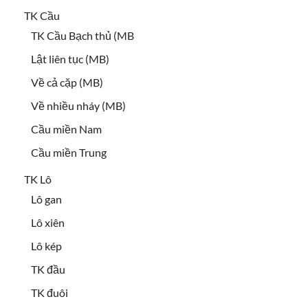
TK Cầu
TK Cầu Bạch thủ (MB
Lật liên tục (MB)
Về cả cặp (MB)
Về nhiều nháy (MB)
Cầu miền Nam
Cầu miền Trung
TK Lô
Lô gan
Lô xiên
Lô kép
TK đầu
TK đuôi