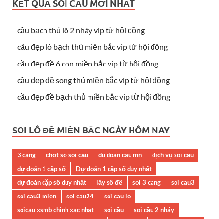
KẾT QUẢ SOI CẦU MỚI NHẤT
cầu bạch thủ lô 2 nháy vip từ hội đồng
cầu đẹp lô bạch thủ miền bắc vip từ hội đồng
cầu đẹp đề 6 con miền bắc vip từ hội đồng
cầu đẹp đề song thủ miền bắc vip từ hội đồng
cầu đẹp đề bạch thủ miền bắc vip từ hội đồng
SOI LÔ ĐỀ MIỀN BẮC NGÀY HÔM NAY
3 càng
chốt số soi cầu
du doan cau mn
dịch vụ soi cầu
dự đoán 1 cặp số
Dự đoán 1 cặp số duy nhất
dự đoán cặp số duy nhất
lấy số đề
soi 3 cang
soi cau3
soi cau3 mien
soi cau24
soi cau lo
soicau xsmb chinh xac nhat
soi cầu
soi cầu 2 nháy