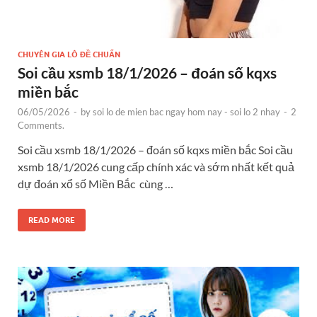
CHUYÊN GIA LÔ ĐỀ CHUẨN
Soi cầu xsmb 18/1/2026 – đoán số kqxs
miền bắc
06/05/2026
-
by
soi lo de mien bac ngay hom nay - soi lo 2 nhay
-
2
Comments.
Soi cầu xsmb 18/1/2026 – đoán số kqxs miền bắc Soi cầu
xsmb 18/1/2026 cung cấp chính xác và sớm nhất kết quả
dự đoán xổ số Miền Bắc cùng …
READ MORE