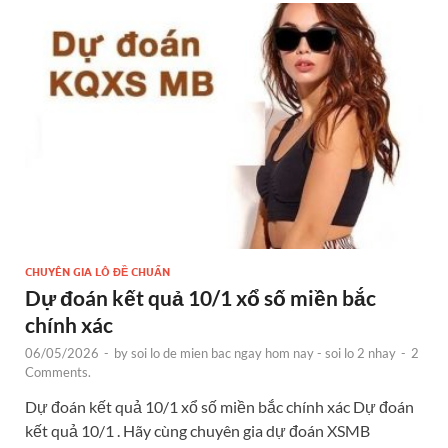
CHUYÊN GIA LÔ ĐỀ CHUẨN
Dự đoán kết quả 10/1 xổ số miền bắc
chính xác
06/05/2026
-
by
soi lo de mien bac ngay hom nay - soi lo 2 nhay
-
2
Comments.
Dự đoán kết quả 10/1 xổ số miền bắc chính xác Dự đoán
kết quả 10/1 . Hãy cùng chuyên gia dự đoán XSMB