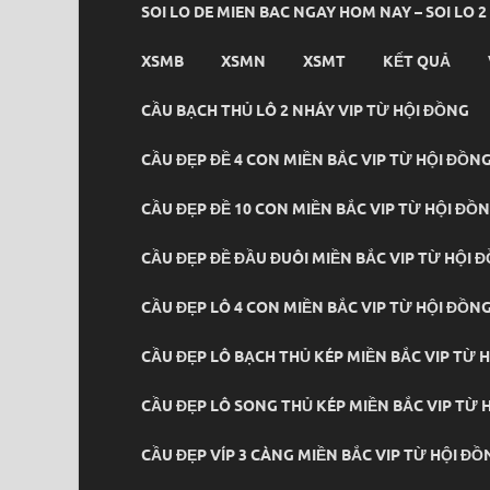
SOI LO DE MIEN BAC NGAY HOM NAY – SOI LO 
XSMB
XSMN
XSMT
KẾT QUẢ
CẦU BẠCH THỦ LÔ 2 NHÁY VIP TỪ HỘI ĐỒNG
CẦU ĐẸP ĐỀ 4 CON MIỀN BẮC VIP TỪ HỘI ĐỒN
CẦU ĐẸP ĐỀ 10 CON MIỀN BẮC VIP TỪ HỘI ĐỒ
CẦU ĐẸP ĐỀ ĐẦU ĐUÔI MIỀN BẮC VIP TỪ HỘI 
CẦU ĐẸP LÔ 4 CON MIỀN BẮC VIP TỪ HỘI ĐỒN
CẦU ĐẸP LÔ BẠCH THỦ KÉP MIỀN BẮC VIP TỪ 
CẦU ĐẸP LÔ SONG THỦ KÉP MIỀN BẮC VIP TỪ 
CẦU ĐẸP VÍP 3 CÀNG MIỀN BẮC VIP TỪ HỘI ĐỒ