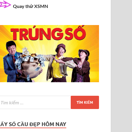
Quay thử XSMN
LẤY SỐ CẦU ĐẸP HÔM NAY