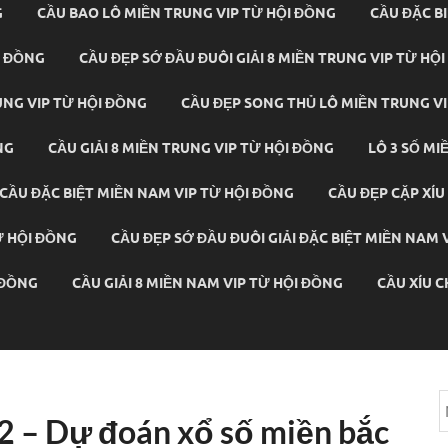
G
CẦU BAO LÔ MIỀN TRUNG VIP TỪ HỘI ĐỒNG
CẦU ĐẶC B
I ĐỒNG
CẦU ĐẸP SỚ ĐẦU ĐUÔI GIẢI 8 MIỀN TRUNG VIP TỪ HỘ
UNG VIP TỪ HỘI ĐỒNG
CẦU ĐẸP SONG THỦ LÔ MIỀN TRUNG VI
NG
CẦU GIẢI 8 MIỀN TRUNG VIP TỪ HỘI ĐỒNG
LÔ 3 SỐ MI
CẦU ĐẶC BIỆT MIỀN NAM VIP TỪ HỘI ĐỒNG
CẦU ĐẸP CẶP XÍU
Ừ HỘI ĐỒNG
CẦU ĐẸP SỚ ĐẦU ĐUÔI GIẢI ĐẶC BIỆT MIỀN NAM 
 ĐỒNG
CẦU GIẢI 8 MIỀN NAM VIP TỪ HỘI ĐỒNG
CẦU XÍU 
2 – Dự đoán xổ số miền bắc