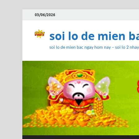
03/06/2026
soi lo de mien b
soi lo de mien bac ngay hom nay – soi lo 2 nhay