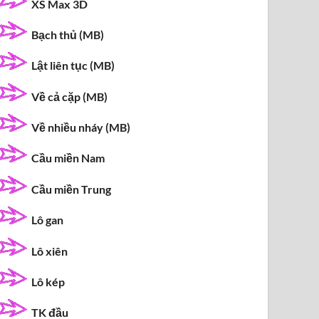
XS Max 3D
Bạch thủ (MB)
Lật liên tục (MB)
Về cả cặp (MB)
Về nhiều nháy (MB)
Cầu miền Nam
Cầu miền Trung
Lô gan
Lô xiên
Lô kép
TK đầu