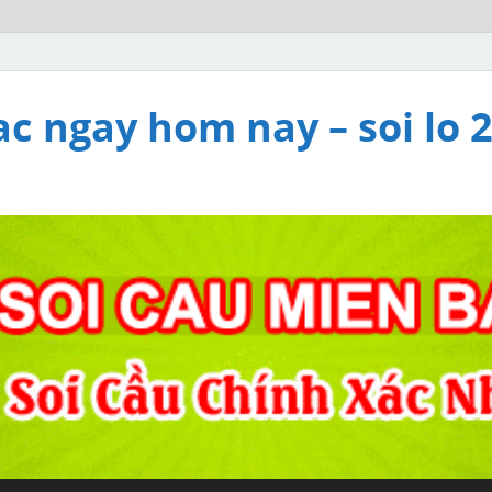
ac ngay hom nay – soi lo 