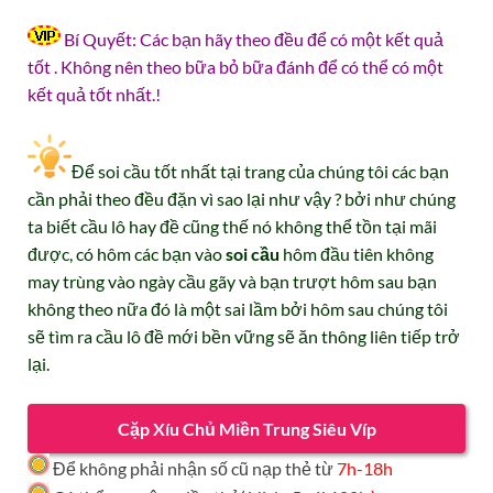
Bí Quyết: Các bạn hãy theo đều để có một kết quả
tốt . Không nên theo bữa bỏ bữa đánh để có thể có một
kết quả tốt nhất.!
Để soi cầu tốt nhất tại trang của chúng tôi các bạn
cần phải theo đều đặn vì sao lại như vậy ? bởi như chúng
ta biết cầu lô hay đề cũng thế nó không thể tồn tại mãi
được, có hôm các bạn vào
soi cầu
hôm đầu tiên không
may trùng vào ngày cầu gãy và bạn trượt hôm sau bạn
không theo nữa đó là một sai lầm bởi hôm sau chúng tôi
sẽ tìm ra cầu lô đề mới bền vững sẽ ăn thông liên tiếp trở
lại.
Cặp Xíu Chủ Miền Trung Siêu Víp
Để không phải nhận số cũ nạp thẻ từ
7h-18h