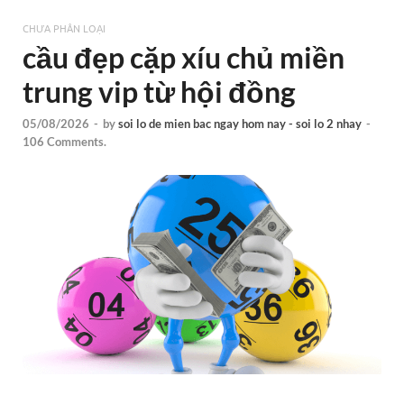
CHƯA PHÂN LOẠI
cầu đẹp cặp xíu chủ miền
trung vip từ hội đồng
05/08/2026
-
by
soi lo de mien bac ngay hom nay - soi lo 2 nhay
-
106 Comments.