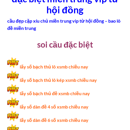
hội đồng
cầu đẹp cặp xíu chủ miền trung vip từ hội đồng – bao lô
đề miền trung
soi cầu đặc biệt
lấy số bạch thủ lô xsmb chiều nay
lấy số bạch thủ lô kép xsmb chiều nay
lấy số bạch thủ đề xsmb chiều nay
lấy số dàn đề 4 số xsmb chiều nay
lấy số dàn đề 6 số xsmb chiều nay