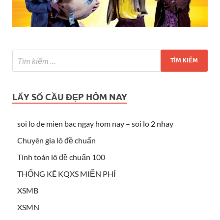
LẤY SỐ CẦU ĐẸP HÔM NAY
soi lo de mien bac ngay hom nay – soi lo 2 nhay
Chuyên gia lô đề chuẩn
Tính toán lô đề chuẩn 100
THỐNG KÊ KQXS MIỄN PHÍ
XSMB
XSMN