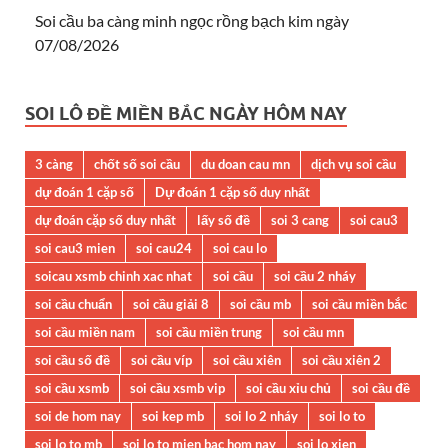
Soi cầu ba càng minh ngọc rồng bạch kim ngày
07/08/2026
SOI LÔ ĐỀ MIỀN BẮC NGÀY HÔM NAY
3 càng
chốt số soi cầu
du doan cau mn
dịch vụ soi cầu
dự đoán 1 cặp số
Dự đoán 1 cặp số duy nhất
dự đoán cặp số duy nhất
lấy số đề
soi 3 cang
soi cau3
soi cau3 mien
soi cau24
soi cau lo
soicau xsmb chinh xac nhat
soi cầu
soi cầu 2 nháy
soi cầu chuẩn
soi cầu giải 8
soi cầu mb
soi cầu miền bắc
soi cầu miền nam
soi cầu miền trung
soi cầu mn
soi cầu số đề
soi cầu víp
soi cầu xiên
soi cầu xiên 2
soi cầu xsmb
soi cầu xsmb vip
soi cầu xỉu chủ
soi cầu đề
soi de hom nay
soi kep mb
soi lo 2 nháy
soi lo to
soi lo to mb
soi lo to mien bac hom nay
soi lo xien