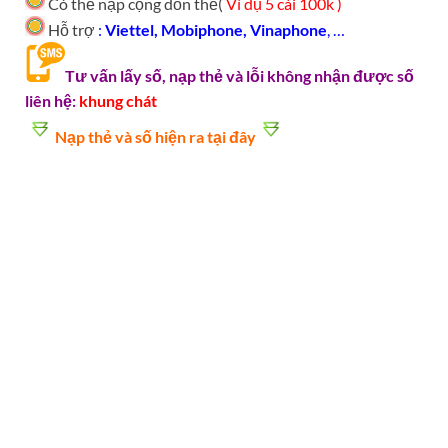
Có thể nạp cộng dồn thẻ(
Ví dụ 5 cái 100k )
Hỗ trợ
:
V
iettel, Mobiphone, Vinaphone
, …
Tư vấn lấy số, nạp thẻ và lỗi không nhận được số
liên hệ:
khung chát
Nạp thẻ và số hiện ra tại đây