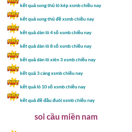
kết quả song thủ lô kép xsmb chiều nay
kết quả song thủ đề xsmb chiều nay
kết quả dàn lô 4 số xsmb chiều nay
kết quả dàn lô 8 số xsmb chiều nay
kết quả dàn lô xiên 3 xsmb chiều nay
kết quả 3 càng xsmb chiều nay
kết quả lô 10 số xsmb chiều nay
kết quả đề đầu đuôi xsmb chiều nay
soi cầu miền nam