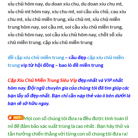
xỉu chủ hôm nay, du doan xiu chu, du doan xiu chu mt,
xỉu chủ mt hôm nay, xiu chu mt, soi cầu xỉu chủ, cau xiu
chu mt, xỉu chủ miền trung, xỉu chủ mt, xỉu chủ miền
trung hôm nay, soi cầu mt, soi cầu xỉu chủ miền trung,
xỉu chủ hôm nay, soi cầu xỉu chủ hôm nay, chốt số xỉu
chủ miền trung, cặp xỉu chủ miền trung
đề cặp xíu chủ miền trung
– cầu đẹp
cặp xíu chủ miền
trung
vip từ hội đồng – bao lô đề miền trung
Cặp Xíu Chủ Miền Trung Siêu Víp
đẹp nhất và VIP nhất
hôm nay. Đội ngũ chuyên gia của chúng tôi đã tìm giúp các
bạn lấy số đẹp nhất. Bạn chỉ cần nạp thẻ vào ô bên dưới là
bạn sẽ sở hữu ngay.
Mọi con số chúng tôi đưa ra đều được tính toán tỉ
mỉ để đảm bảo xác suất trúng là cao nhất . Bạn hãy thử và
tận hưởng chiến thắng với từng con số chúng tôi đưa ra!