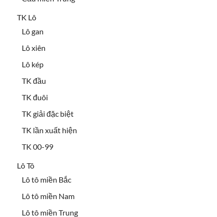
TK Lô
Lô gan
Lô xiên
Lô kép
TK đầu
TK đuôi
TK giải đặc biệt
TK lần xuất hiện
TK 00-99
Lô Tô
Lô tô miền Bắc
Lô tô miền Nam
Lô tô miền Trung