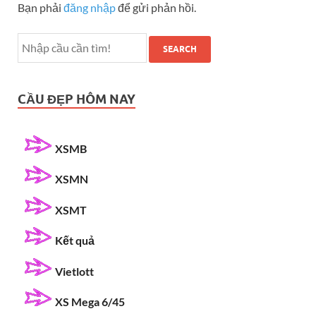
Bạn phải
đăng nhập
để gửi phản hồi.
SEARCH
CẦU ĐẸP HÔM NAY
XSMB
XSMN
XSMT
Kết quả
Vietlott
XS Mega 6/45