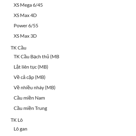
XS Mega 6/45
XS Max 4D
Power 6/55
XS Max 3D
TK Cầu
TK Cầu Bạch thủ (MB
Lật liên tục (MB)
Về cả cặp (MB)
Về nhiều nháy (MB)
Cầu miền Nam
Cầu miền Trung
TK Lô
Lô gan