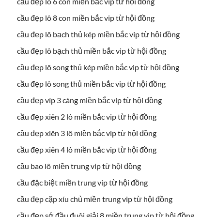
cầu đẹp lô 6 con miền bắc vip từ hội đồng
cầu đẹp lô 8 con miền bắc vip từ hội đồng
cầu đẹp lô bạch thủ kép miền bắc vip từ hội đồng
cầu đẹp lô bạch thủ miền bắc vip từ hội đồng
cầu đẹp lô song thủ kép miền bắc vip từ hội đồng
cầu đẹp lô song thủ miền bắc vip từ hội đồng
cầu đẹp víp 3 càng miền bắc vip từ hội đồng
cầu đẹp xiên 2 lô miền bắc vip từ hội đồng
cầu đẹp xiên 3 lô miền bắc vip từ hội đồng
cầu đẹp xiên 4 lô miền bắc vip từ hội đồng
cầu bao lô miền trung vip từ hội đồng
cầu đặc biệt miền trung vip từ hội đồng
cầu đẹp cặp xíu chủ miền trung vip từ hội đồng
cầu đẹp sớ đầu đuôi giải 8 miền trung vip từ hội đồng