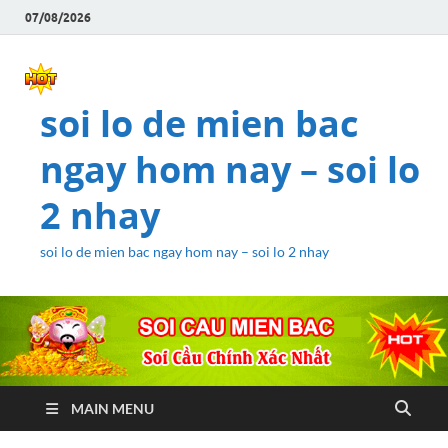
07/08/2026
soi lo de mien bac
ngay hom nay – soi lo
2 nhay
soi lo de mien bac ngay hom nay – soi lo 2 nhay
MAIN MENU