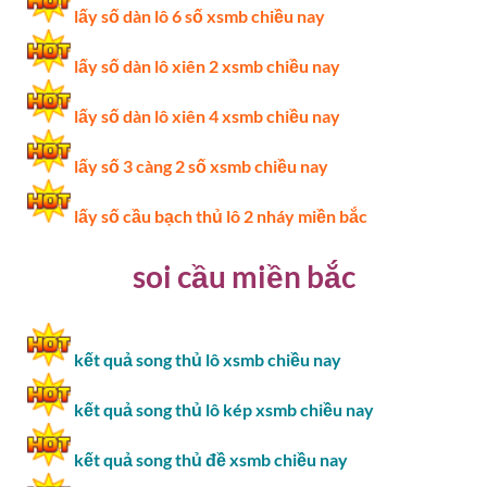
lấy số dàn lô 6 số xsmb chiều nay
lấy số dàn lô xiên 2 xsmb chiều nay
lấy số dàn lô xiên 4 xsmb chiều nay
lấy số 3 càng 2 số xsmb chiều nay
lấy số cầu bạch thủ lô 2 nháy miền bắc
soi cầu miền bắc
kết quả song thủ lô xsmb chiều nay
kết quả song thủ lô kép xsmb chiều nay
kết quả song thủ đề xsmb chiều nay