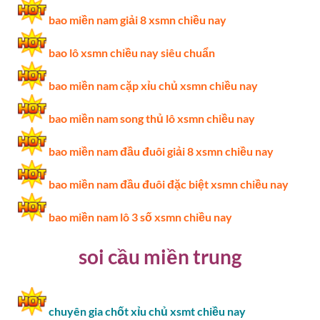
bao miền nam giải 8 xsmn chiều nay
bao lô xsmn chiều nay siêu chuẩn
bao miền nam cặp xỉu chủ xsmn chiều nay
bao miền nam song thủ lô xsmn chiều nay
bao miền nam đầu đuôi giải 8 xsmn chiều nay
bao miền nam đầu đuôi đặc biệt xsmn chiều nay
bao miền nam lô 3 số xsmn chiều nay
soi cầu miền trung
chuyên gia chốt xỉu chủ xsmt chiều nay