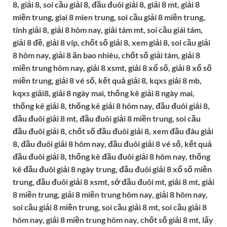
8, giải 8, soi cầu giải 8, đầu đuôi giải 8, giải 8 mt, giải 8
miền trung, giai 8 mien trung, soi cầu giải 8 miền trung,
tính giải 8, giải 8 hôm nay, giải tám mt, soi cầu giái tám,
giải 8 đề, giải 8 víp, chốt số giải 8, xem giải 8, soi cầu giải
8 hôm nay, giải 8 ăn bao nhiêu, chốt số giải tám, giải 8
miền trung hôm nay, giải 8 xsmt, giải 8 xổ số, giải 8 xổ số
miền trung, giải 8 vé số, kết quả giải 8, kqxs giải 8 mb,
kqxs giải8, giải 8 ngày mai, thống kê giải 8 ngày mai,
thống kê giải 8, thống kê giải 8 hôm nay, đầu đuôi giải 8,
đầu đuôi giải 8 mt, đầu đuôi giải 8 miền trung, soi cầu
đầu đuôi giải 8, chốt số đầu đuôi giải 8, xem đầu đâu giải
8, đầu đuôi giải 8 hôm nay, đầu đuôi giải 8 vé số, kết quả
đầu đuôi giải 8, thống kê đầu đuôi giải 8 hôm nay, thống
kê đầu đuôi giải 8 ngày trung, đầu đuôi giải 8 xổ số miền
trung, đầu đuôi giải 8 xsmt, sớ đầu đuôi mt, giải 8 mt, giải
8 miền trung, giải 8 miền trung hôm nay, giải 8 hôm nay,
soi cầu giải 8 miền trung, soi cầu giải 8 mt, soi cầu giải 8
hôm nay, giải 8 miền trung hôm nay, chốt số giải 8 mt, lấy