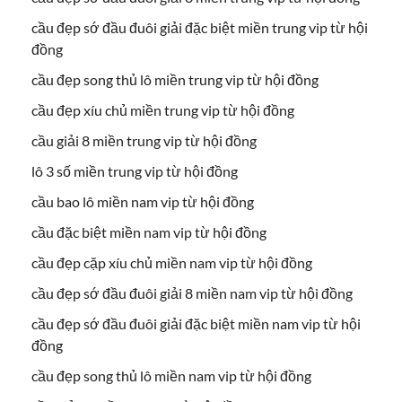
cầu đẹp sớ đầu đuôi giải đặc biệt miền trung vip từ hội
đồng
cầu đẹp song thủ lô miền trung vip từ hội đồng
cầu đẹp xíu chủ miền trung vip từ hội đồng
cầu giải 8 miền trung vip từ hội đồng
lô 3 số miền trung vip từ hội đồng
cầu bao lô miền nam vip từ hội đồng
cầu đặc biệt miền nam vip từ hội đồng
cầu đẹp cặp xíu chủ miền nam vip từ hội đồng
cầu đẹp sớ đầu đuôi giải 8 miền nam vip từ hội đồng
cầu đẹp sớ đầu đuôi giải đặc biệt miền nam vip từ hội
đồng
cầu đẹp song thủ lô miền nam vip từ hội đồng