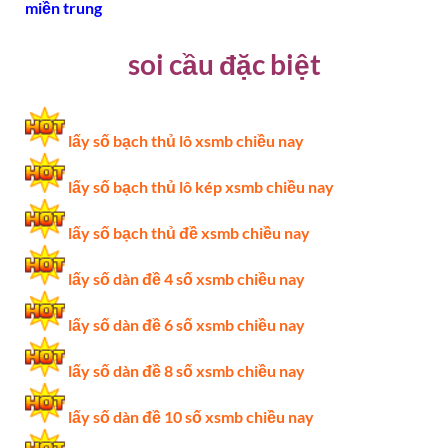
miền trung
soi cầu đặc biệt
lấy số bạch thủ lô xsmb chiều nay
lấy số bạch thủ lô kép xsmb chiều nay
lấy số bạch thủ đề xsmb chiều nay
lấy số dàn đề 4 số xsmb chiều nay
lấy số dàn đề 6 số xsmb chiều nay
lấy số dàn đề 8 số xsmb chiều nay
lấy số dàn đề 10 số xsmb chiều nay