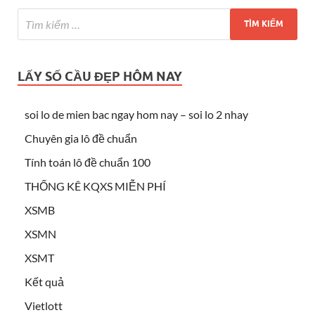
LẤY SỐ CẦU ĐẸP HÔM NAY
soi lo de mien bac ngay hom nay – soi lo 2 nhay
Chuyên gia lô đề chuẩn
Tính toán lô đề chuẩn 100
THỐNG KÊ KQXS MIỄN PHÍ
XSMB
XSMN
XSMT
Kết quả
Vietlott