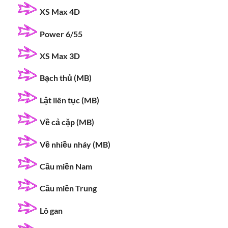
XS Max 4D
Power 6/55
XS Max 3D
Bạch thủ (MB)
Lật liên tục (MB)
Về cả cặp (MB)
Về nhiều nháy (MB)
Cầu miền Nam
Cầu miền Trung
Lô gan