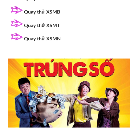
Quay thử XSMB
Quay thử XSMT
Quay thử XSMN