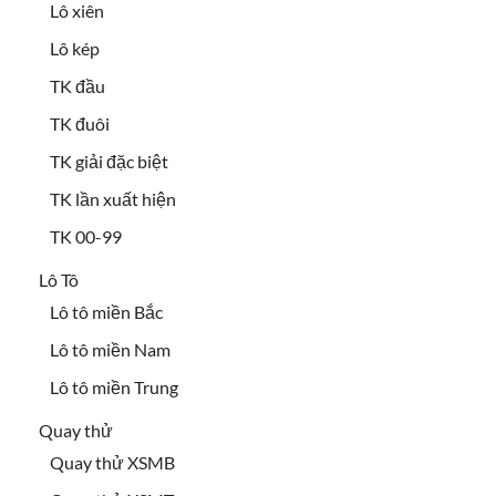
Lô xiên
Lô kép
TK đầu
TK đuôi
TK giải đặc biệt
TK lần xuất hiện
TK 00-99
Lô Tô
Lô tô miền Bắc
Lô tô miền Nam
Lô tô miền Trung
Quay thử
Quay thử XSMB