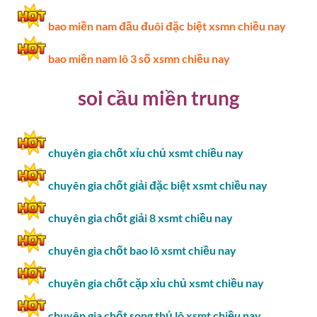
bao miền nam đầu đuôi đặc biệt xsmn chiều nay
bao miền nam lô 3 số xsmn chiều nay
soi cầu miền trung
chuyên gia chốt xỉu chủ xsmt chiều nay
chuyên gia chốt giải đặc biệt xsmt chiều nay
chuyên gia chốt giải 8 xsmt chiều nay
chuyên gia chốt bao lô xsmt chiều nay
chuyên gia chốt cặp xỉu chủ xsmt chiều nay
chuyên gia chốt song thủ lô xsmt chiều nay