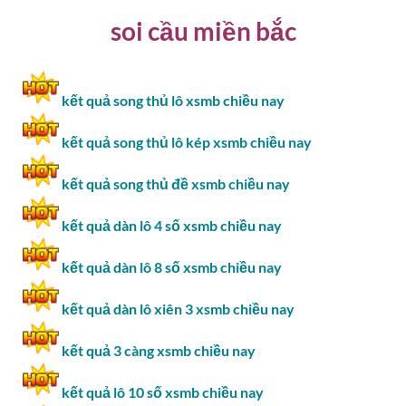
soi cầu miền bắc
kết quả song thủ lô xsmb chiều nay
kết quả song thủ lô kép xsmb chiều nay
kết quả song thủ đề xsmb chiều nay
kết quả dàn lô 4 số xsmb chiều nay
kết quả dàn lô 8 số xsmb chiều nay
kết quả dàn lô xiên 3 xsmb chiều nay
kết quả 3 càng xsmb chiều nay
kết quả lô 10 số xsmb chiều nay