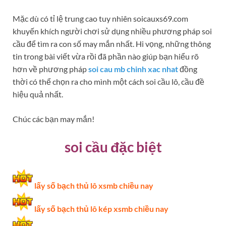
Mặc dù có tỉ lệ trung cao tuy nhiên soicauxs69.com
khuyến khích người chơi sử dụng nhiều phương pháp soi
cầu để tìm ra con số may mắn nhất. Hi vọng, những thông
tin trong bài viết vừa rồi đã phần nào giúp bạn hiểu rõ
hơn về phương pháp
soi cau mb chinh xac nhat
đồng
thời có thể chọn ra cho mình một cách soi cầu lô, cầu đề
hiệu quả nhất.
Chúc các bạn may mắn!
soi cầu đặc biệt
lấy số bạch thủ lô xsmb chiều nay
lấy số bạch thủ lô kép xsmb chiều nay