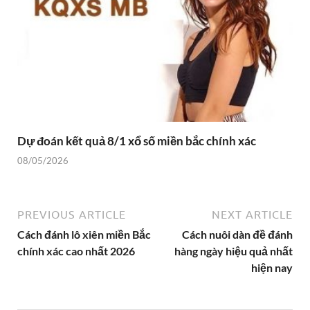
Dự đoán kết quả 8/1 xổ số miền bắc chính xác
08/05/2026
PREVIOUS ARTICLE
NEXT ARTICLE
Cách đánh lô xiên miền Bắc
Cách nuôi dàn đề đánh
chính xác cao nhất 2026
hàng ngày hiệu quả nhất
hiện nay