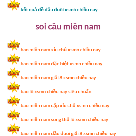
kết quả đề đầu đuôi xsmb chiều nay
soi cầu miền nam
bao miền nam xỉu chủ xsmn chiều nay
bao miền nam đặc biệt xsmn chiều nay
bao miền nam giải 8 xsmn chiều nay
bao lô xsmn chiều nay siêu chuẩn
bao miền nam cặp xỉu chủ xsmn chiều nay
bao miền nam song thủ lô xsmn chiều nay
bao miền nam đầu đuôi giải 8 xsmn chiều nay