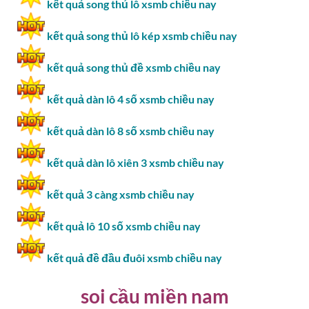
kết quả song thủ lô xsmb chiều nay
kết quả song thủ lô kép xsmb chiều nay
kết quả song thủ đề xsmb chiều nay
kết quả dàn lô 4 số xsmb chiều nay
kết quả dàn lô 8 số xsmb chiều nay
kết quả dàn lô xiên 3 xsmb chiều nay
kết quả 3 càng xsmb chiều nay
kết quả lô 10 số xsmb chiều nay
kết quả đề đầu đuôi xsmb chiều nay
soi cầu miền nam