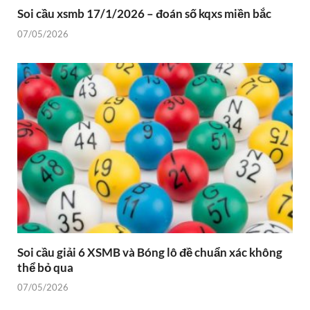
Soi cầu xsmb 17/1/2026 – đoán số kqxs miền bắc
07/05/2026
Soi cầu giải 6 XSMB và Bóng lô đề chuẩn xác không
thể bỏ qua
07/05/2026