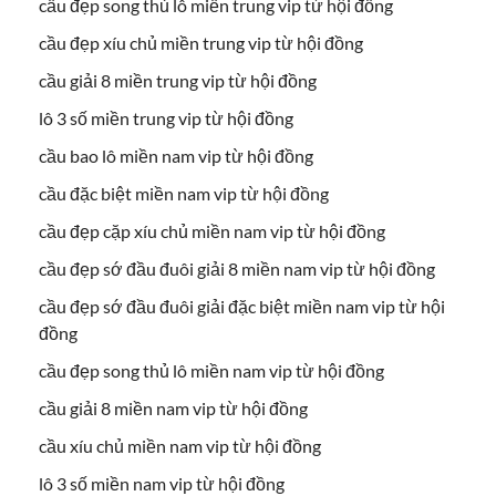
cầu đẹp song thủ lô miền trung vip từ hội đồng
cầu đẹp xíu chủ miền trung vip từ hội đồng
cầu giải 8 miền trung vip từ hội đồng
lô 3 số miền trung vip từ hội đồng
cầu bao lô miền nam vip từ hội đồng
cầu đặc biệt miền nam vip từ hội đồng
cầu đẹp cặp xíu chủ miền nam vip từ hội đồng
cầu đẹp sớ đầu đuôi giải 8 miền nam vip từ hội đồng
cầu đẹp sớ đầu đuôi giải đặc biệt miền nam vip từ hội
đồng
cầu đẹp song thủ lô miền nam vip từ hội đồng
cầu giải 8 miền nam vip từ hội đồng
cầu xíu chủ miền nam vip từ hội đồng
lô 3 số miền nam vip từ hội đồng