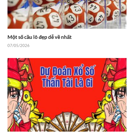
Một số cầu lô đẹp dễ về nhất
07/05/2026