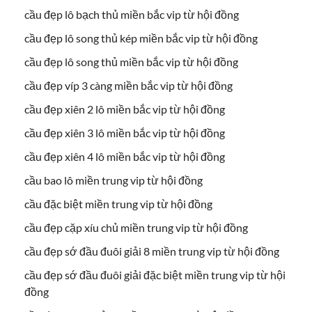
cầu đẹp lô bạch thủ miền bắc vip từ hội đồng
cầu đẹp lô song thủ kép miền bắc vip từ hội đồng
cầu đẹp lô song thủ miền bắc vip từ hội đồng
cầu đẹp víp 3 càng miền bắc vip từ hội đồng
cầu đẹp xiên 2 lô miền bắc vip từ hội đồng
cầu đẹp xiên 3 lô miền bắc vip từ hội đồng
cầu đẹp xiên 4 lô miền bắc vip từ hội đồng
cầu bao lô miền trung vip từ hội đồng
cầu đặc biệt miền trung vip từ hội đồng
cầu đẹp cặp xíu chủ miền trung vip từ hội đồng
cầu đẹp sớ đầu đuôi giải 8 miền trung vip từ hội đồng
cầu đẹp sớ đầu đuôi giải đặc biệt miền trung vip từ hội
đồng