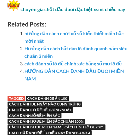
chuyên gia chốt đầu đuôi đặc biệt xsmt chiều nay
Related Posts:
hướng dẫn cách chơi xổ số kiến thiết miền bắc
mới nhất
Hướng dẫn cách bắt dàn lô đánh quanh năm siêu
chuẩn 3 miền
cách đánh số lô đề chính xác bằng sổ mơ lô đề
HƯỚNG DẪN CÁCH ĐÁNH ĐẦU ĐUÔI MIỀN
NAM
TAGGED
CÁCH ĐÁNH DE ĂN 100
CÁCH ĐÁNH ĐỀ NGÀY NÀO CŨNG TRÚNG
CÁCH ĐÁNH LÔ ĐỀ DỄ TRÚNG NHẤT
CÁCH ĐÁNH SỐ ĐỀ MIỀN BẮC
CÁCH ĐÁNH SỐ ĐỀ MIỀN BẮC CHUẨN 100%
CÁCH ĐÁNH SỐ ĐỀ MIỀN NAM
CÁCH TÍNH LÔ DE 2021
CAO THỦ ĐÁNH ĐỀ
CHIỀU NAY ĐÁNH CON GÌ