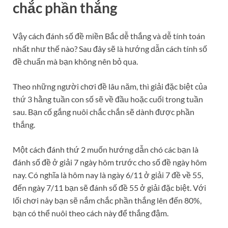
chắc phần thắng
Vậy cách đánh số đề miền Bắc dễ thắng và dễ tính toán
nhất như thế nào? Sau đây sẽ là hướng dẫn cách tính số
đề chuẩn mà bạn không nên bỏ qua.
Theo những người chơi đề lâu năm, thì giải đặc biệt của
thứ 3 hằng tuần con số sẽ về đầu hoặc cuối trong tuần
sau. Bạn cố gắng nuôi chắc chắn sẽ dành được phần
thắng.
Một cách đánh thứ 2 muốn hướng dẫn chó các bạn là
đánh số đề ở giải 7 ngày hôm trước cho số đề ngày hôm
nay. Có nghĩa là hôm nay là ngày 6/11 ở giải 7 đề về 55,
đến ngày 7/11 bạn sẽ đánh số đề 55 ở giải đặc biệt. Với
lối chơi này bạn sẽ nắm chắc phần thắng lên đến 80%,
bạn có thể nuôi theo cách này để thắng đậm.