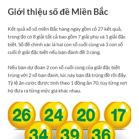
Giới thiệu số đề Miền Bắc
Kết quả xổ số miền Bắc hàng ngày gồm cỏ 27 kết quả,
trong đó có 8 giải tất cả bao gồm 7 giải phụ và 1 giải đặc
biệt. Số đề chính xác là hai con số cuối cùng và 3 con số
cuối ở giải đặc biệt nếu bạn đánh đề 3 càng.
Nếu bạn dự đoán 2 con số cuối cùng của giải đặc biệt
trùng với 2 số bạn đánh, lúc này bạn đã trúng đề rồi đấy.
Tỷ lệ ăn cược được tính theo 1 đồng ăn 70, tùy từng nơi
họ đưa ra từng mức giá khác nhau.