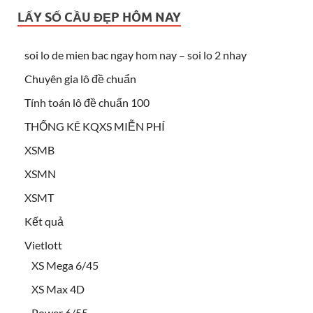
LẤY SỐ CẦU ĐẸP HÔM NAY
soi lo de mien bac ngay hom nay – soi lo 2 nhay
Chuyên gia lô đề chuẩn
Tính toán lô đề chuẩn 100
THỐNG KÊ KQXS MIỄN PHÍ
XSMB
XSMN
XSMT
Kết quả
Vietlott
XS Mega 6/45
XS Max 4D
Power 6/55