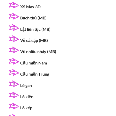
XS Max 3D
Bạch thủ (MB)
Lật liên tục (MB)
Về cả cặp (MB)
Về nhiều nháy (MB)
Cầu miền Nam
Cầu miền Trung
Lô gan
Lô xiên
Lô kép