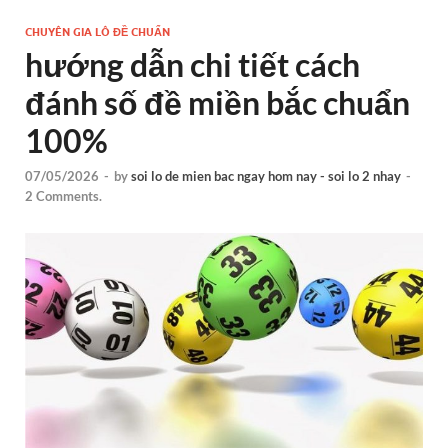
CHUYÊN GIA LÔ ĐỀ CHUẨN
hướng dẫn chi tiết cách
đánh số đề miền bắc chuẩn
100%
07/05/2026
-
by
soi lo de mien bac ngay hom nay - soi lo 2 nhay
-
2 Comments.