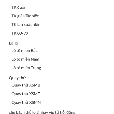
TK đuôi
TK giải đặc biệt
TK lần xuất hiện
TK 00-99
Lô Tô
Lô tô miền Bắc
Lô tô miền Nam
Lô tô miền Trung
Quay thử
Quay thử XSMB
Quay thử XSMT
Quay thử XSMN
cầu bạch thủ lô 2 nháy vip từ hội đồng