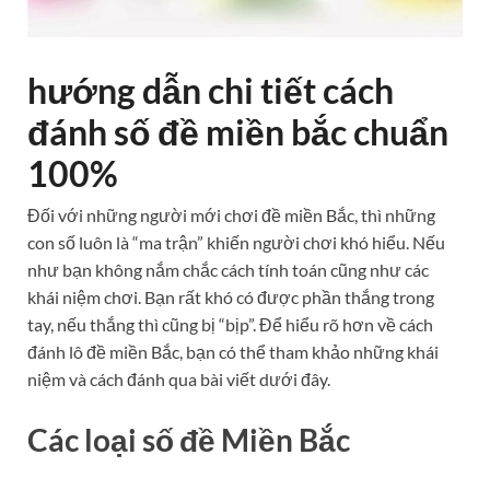
hướng dẫn chi tiết cách
đánh số đề miền bắc chuẩn
100%
Đối với những người mới chơi đề miền Bắc, thì những
con số luôn là “ma trận” khiến người chơi khó hiểu. Nếu
như bạn không nắm chắc cách tính toán cũng như các
khái niệm chơi. Bạn rất khó có được phần thắng trong
tay, nếu thắng thì cũng bị “bịp”. Để hiểu rõ hơn về cách
đánh lô đề miền Bắc, bạn có thể tham khảo những khái
niệm và cách đánh qua bài viết dưới đây.
Các loại số đề Miền Bắc