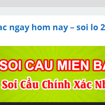
ac ngay hom nay – soi lo 