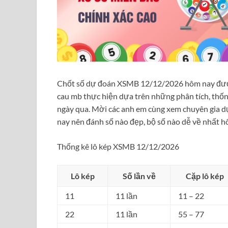
Chốt số dự đoán XSMB 12/12/2026 hôm nay được
cau mb thực hiện dựa trên những phân tích, thố
ngày qua. Mời các anh em cùng xem chuyên gia
nay nên đánh số nào đẹp, bộ số nào dễ về nhất h
Thống kê lô kép XSMB 12/12/2026
Lô kép
Số lần về
Cặp lô kép
11
11 lần
11 – 22
22
11 lần
55 – 77