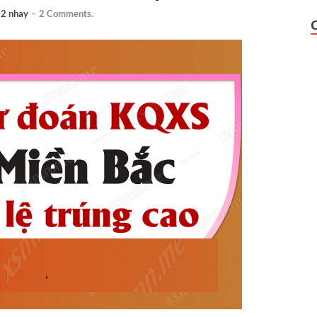
 2 nhay
-
2 Comments.