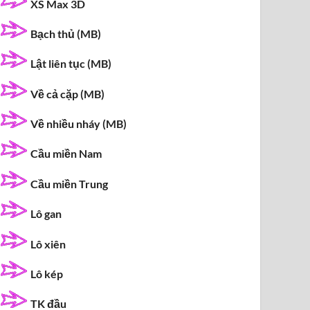
XS Max 3D
Bạch thủ (MB)
Lật liên tục (MB)
Về cả cặp (MB)
Về nhiều nháy (MB)
Cầu miền Nam
Cầu miền Trung
Lô gan
Lô xiên
Lô kép
TK đầu