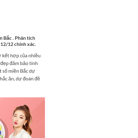
 Bắc . Phân tích
12/12 chính xác.
ự kết hợp của nhiều
ố đẹp đảm bảo tính
ốt số miền Bắc dự
chắc ăn, dự đoán đề