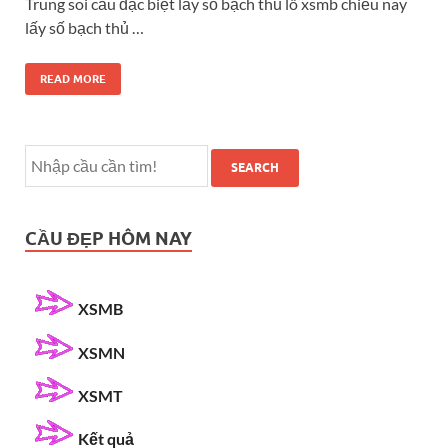
Trung soi cầu đặc biệt lấy số bạch thủ lô xsmb chiều nay
lấy số bạch thủ …
READ MORE
SEARCH
CẦU ĐẸP HÔM NAY
XSMB
XSMN
XSMT
Kết quả