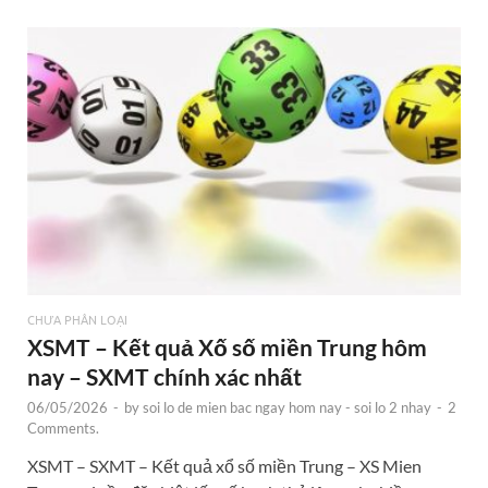
CHƯA PHÂN LOẠI
XSMT – Kết quả Xố số miền Trung hôm
nay – SXMT chính xác nhất
06/05/2026
-
by
soi lo de mien bac ngay hom nay - soi lo 2 nhay
-
2
Comments.
XSMT – SXMT – Kết quả xổ số miền Trung – XS Mien