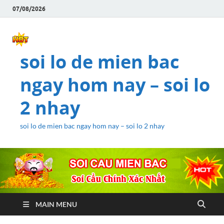
07/08/2026
soi lo de mien bac
ngay hom nay – soi lo
2 nhay
soi lo de mien bac ngay hom nay – soi lo 2 nhay
MAIN MENU