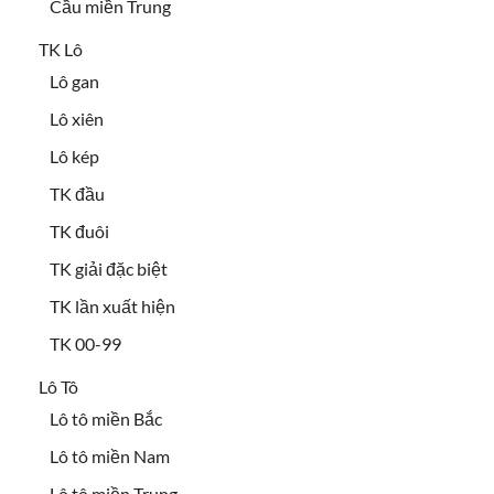
Cầu miền Trung
TK Lô
Lô gan
Lô xiên
Lô kép
TK đầu
TK đuôi
TK giải đặc biệt
TK lần xuất hiện
TK 00-99
Lô Tô
Lô tô miền Bắc
Lô tô miền Nam
Lô tô miền Trung