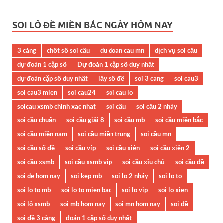
SOI LÔ ĐỀ MIỀN BẮC NGÀY HÔM NAY
3 càng
chốt số soi cầu
du doan cau mn
dịch vụ soi cầu
dự đoán 1 cặp số
Dự đoán 1 cặp số duy nhất
dự đoán cặp số duy nhất
lấy số đề
soi 3 cang
soi cau3
soi cau3 mien
soi cau24
soi cau lo
soicau xsmb chinh xac nhat
soi cầu
soi cầu 2 nháy
soi cầu chuẩn
soi cầu giải 8
soi cầu mb
soi cầu miền bắc
soi cầu miền nam
soi cầu miền trung
soi cầu mn
soi cầu số đề
soi cầu víp
soi cầu xiên
soi cầu xiên 2
soi cầu xsmb
soi cầu xsmb vip
soi cầu xỉu chủ
soi cầu đề
soi de hom nay
soi kep mb
soi lo 2 nháy
soi lo to
soi lo to mb
soi lo to mien bac
soi lo vip
soi lo xien
soi lô xsmb
soi mb hom nay
soi mn hom nay
soi đề
soi đề 3 càng
đoán 1 cặp số duy nhất