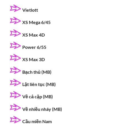
Vietlott
XS Mega 6/45
XS Max 4D
Power 6/55
XS Max 3D
Bạch thủ (MB)
Lật liên tục (MB)
Về cả cặp (MB)
Về nhiều nháy (MB)
Cầu miền Nam