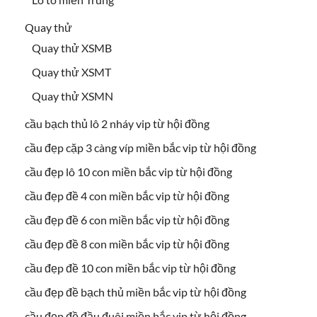
Quay thử
Quay thử XSMB
Quay thử XSMT
Quay thử XSMN
cầu bạch thủ lô 2 nháy vip từ hội đồng
cầu đẹp cặp 3 càng víp miền bắc vip từ hội đồng
cầu đẹp lô 10 con miền bắc vip từ hội đồng
cầu đẹp đề 4 con miền bắc vip từ hội đồng
cầu đẹp đề 6 con miền bắc vip từ hội đồng
cầu đẹp đề 8 con miền bắc vip từ hội đồng
cầu đẹp đề 10 con miền bắc vip từ hội đồng
cầu đẹp đề bạch thủ miền bắc vip từ hội đồng
cầu đẹp đề đầu đuôi miền bắc vip từ hội đồng