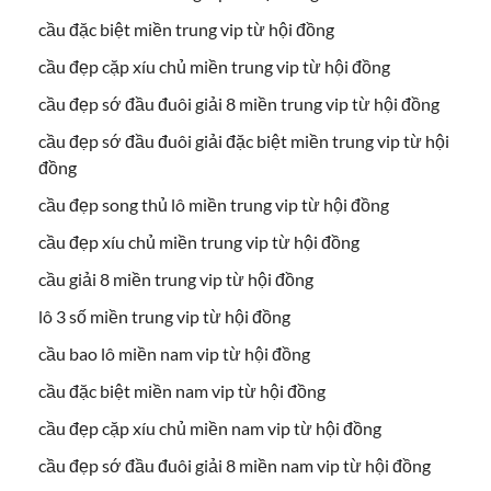
cầu đặc biệt miền trung vip từ hội đồng
cầu đẹp cặp xíu chủ miền trung vip từ hội đồng
cầu đẹp sớ đầu đuôi giải 8 miền trung vip từ hội đồng
cầu đẹp sớ đầu đuôi giải đặc biệt miền trung vip từ hội
đồng
cầu đẹp song thủ lô miền trung vip từ hội đồng
cầu đẹp xíu chủ miền trung vip từ hội đồng
cầu giải 8 miền trung vip từ hội đồng
lô 3 số miền trung vip từ hội đồng
cầu bao lô miền nam vip từ hội đồng
cầu đặc biệt miền nam vip từ hội đồng
cầu đẹp cặp xíu chủ miền nam vip từ hội đồng
cầu đẹp sớ đầu đuôi giải 8 miền nam vip từ hội đồng