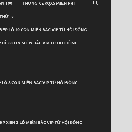
ẨN 100
THỐNG KÊ KQXS MIỄN PHÍ
 THỬ
ĐẸP LÔ 10 CON MIỀN BẮC VIP TỪ HỘI ĐỒNG
 ĐỀ 8 CON MIỀN BẮC VIP TỪ HỘI ĐỒNG
 LÔ 8 CON MIỀN BẮC VIP TỪ HỘI ĐỒNG
ẸP XIÊN 3 LÔ MIỀN BẮC VIP TỪ HỘI ĐỒNG