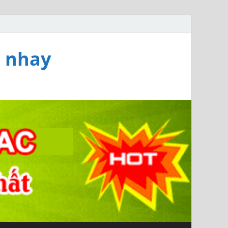
2 nhay