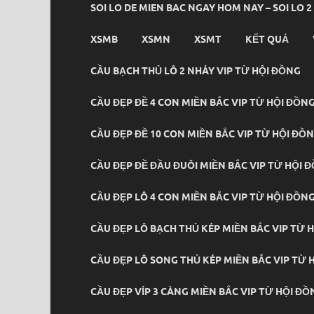
SOI LO DE MIEN BAC NGAY HOM NAY – SOI LO 
XSMB
XSMN
XSMT
KẾT QUẢ
CẦU BẠCH THỦ LÔ 2 NHÁY VIP TỪ HỘI ĐỒNG
CẦU ĐẸP ĐỀ 4 CON MIỀN BẮC VIP TỪ HỘI ĐỒN
CẦU ĐẸP ĐỀ 10 CON MIỀN BẮC VIP TỪ HỘI ĐỒ
CẦU ĐẸP ĐỀ ĐẦU ĐUÔI MIỀN BẮC VIP TỪ HỘI 
CẦU ĐẸP LÔ 4 CON MIỀN BẮC VIP TỪ HỘI ĐỒN
CẦU ĐẸP LÔ BẠCH THỦ KÉP MIỀN BẮC VIP TỪ 
CẦU ĐẸP LÔ SONG THỦ KÉP MIỀN BẮC VIP TỪ 
CẦU ĐẸP VÍP 3 CÀNG MIỀN BẮC VIP TỪ HỘI ĐỒ