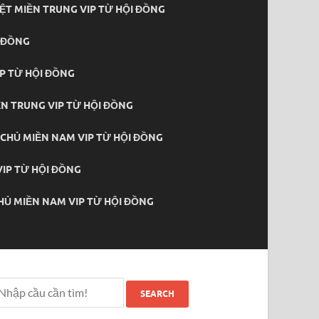
IỆT MIỀN TRUNG VIP TỪ HỘI ĐỒNG
I ĐỒNG
P TỪ HỘI ĐỒNG
ỀN TRUNG VIP TỪ HỘI ĐỒNG
 CHỦ MIỀN NAM VIP TỪ HỘI ĐỒNG
VIP TỪ HỘI ĐỒNG
CHỦ MIỀN NAM VIP TỪ HỘI ĐỒNG
SEARCH