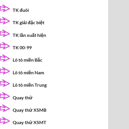
TK đuôi
TK giải đặc biệt
TK lần xuất hiện
TK 00-99
Lô tô miền Bắc
Lô tô miền Nam
Lô tô miền Trung
Quay thử
Quay thử XSMB
Quay thử XSMT