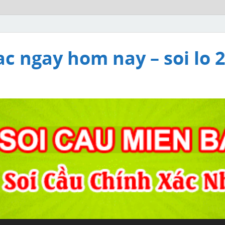
ac ngay hom nay – soi lo 