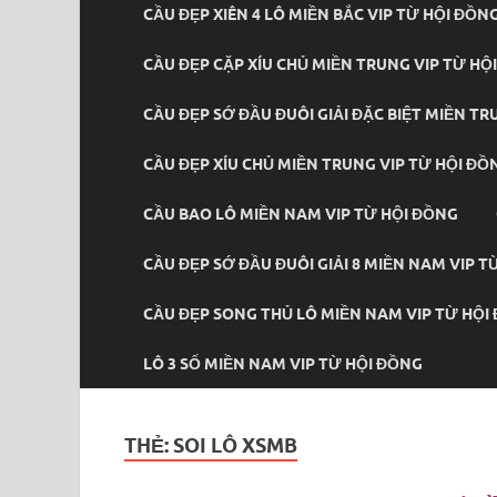
CẦU ĐẸP XIÊN 4 LÔ MIỀN BẮC VIP TỪ HỘI ĐỒN
CẦU ĐẸP CẶP XÍU CHỦ MIỀN TRUNG VIP TỪ HỘ
CẦU ĐẸP SỚ ĐẦU ĐUÔI GIẢI ĐẶC BIỆT MIỀN TR
CẦU ĐẸP XÍU CHỦ MIỀN TRUNG VIP TỪ HỘI ĐỒ
CẦU BAO LÔ MIỀN NAM VIP TỪ HỘI ĐỒNG
CẦU ĐẸP SỚ ĐẦU ĐUÔI GIẢI 8 MIỀN NAM VIP T
CẦU ĐẸP SONG THỦ LÔ MIỀN NAM VIP TỪ HỘI
LÔ 3 SỐ MIỀN NAM VIP TỪ HỘI ĐỒNG
THẺ:
SOI LÔ XSMB