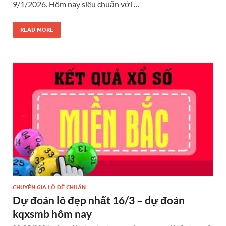
9/1/2026. Hôm nay siêu chuẩn với …
READ MORE
CHUYÊN GIA LÔ ĐỀ CHUẨN
Dự đoán lô đẹp nhất 16/3 – dự đoán
kqxsmb hôm nay