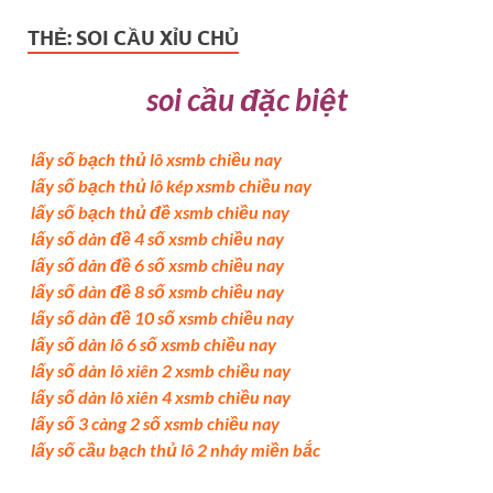
THẺ:
SOI CẦU XỈU CHỦ
soi cầu đặc biệt
lấy số bạch thủ lô xsmb chiều nay
lấy số bạch thủ lô kép xsmb chiều nay
lấy số bạch thủ đề xsmb chiều nay
lấy số dàn đề 4 số xsmb chiều nay
lấy số dàn đề 6 số xsmb chiều nay
lấy số dàn đề 8 số xsmb chiều nay
lấy số dàn đề 10 số xsmb chiều nay
lấy số dàn lô 6 số xsmb chiều nay
lấy số dàn lô xiên 2 xsmb chiều nay
lấy số dàn lô xiên 4 xsmb chiều nay
lấy số 3 càng 2 số xsmb chiều nay
lấy số cầu bạch thủ lô 2 nháy miền bắc