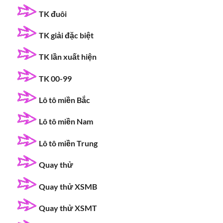
TK đuôi
TK giải đặc biệt
TK lần xuất hiện
TK 00-99
Lô tô miền Bắc
Lô tô miền Nam
Lô tô miền Trung
Quay thử
Quay thử XSMB
Quay thử XSMT