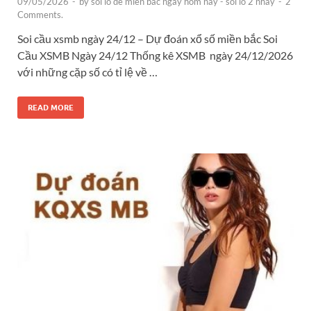
09/05/2026
-
by
soi lo de mien bac ngay hom nay - soi lo 2 nhay
-
2
Comments.
Soi cầu xsmb ngày 24/12 – Dự đoán xổ số miền bắc Soi
Cầu XSMB Ngày 24/12 Thống kê XSMB ngày 24/12/2026
với những cặp số có tỉ lệ về …
READ MORE