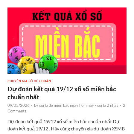
CHUYÊN GIA LÔ ĐỀ CHUẨN
Dự đoán kết quả 19/12 xổ số miền bắc
chuẩn nhất
09/05/2026
-
by
soi lo de mien bac ngay hom nay - soi lo 2 nhay
-
2
Comments.
Dự đoán kết quả 19/12 xổ số miền bắc chuẩn nhất Dự
đoán kết quả 19/12 . Hãy cùng chuyên gia dự đoán XSMB