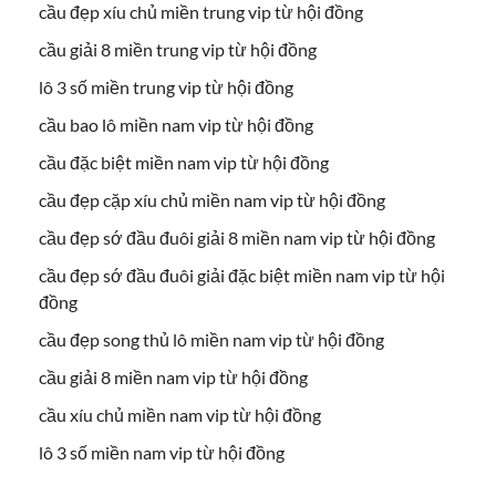
cầu đẹp xíu chủ miền trung vip từ hội đồng
cầu giải 8 miền trung vip từ hội đồng
lô 3 số miền trung vip từ hội đồng
cầu bao lô miền nam vip từ hội đồng
cầu đặc biệt miền nam vip từ hội đồng
cầu đẹp cặp xíu chủ miền nam vip từ hội đồng
cầu đẹp sớ đầu đuôi giải 8 miền nam vip từ hội đồng
cầu đẹp sớ đầu đuôi giải đặc biệt miền nam vip từ hội
đồng
cầu đẹp song thủ lô miền nam vip từ hội đồng
cầu giải 8 miền nam vip từ hội đồng
cầu xíu chủ miền nam vip từ hội đồng
lô 3 số miền nam vip từ hội đồng