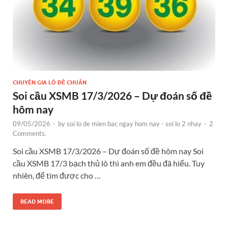
CHUYÊN GIA LÔ ĐỀ CHUẨN
Soi cầu XSMB 17/3/2026 – Dự đoán số đề
hôm nay
09/05/2026
-
by
soi lo de mien bac ngay hom nay - soi lo 2 nhay
-
2
Comments.
Soi cầu XSMB 17/3/2026 – Dự đoán số đề hôm nay Soi
cầu XSMB 17/3 bạch thủ lô thì anh em đều đã hiểu. Tuy
nhiên, để tìm được cho …
READ MORE