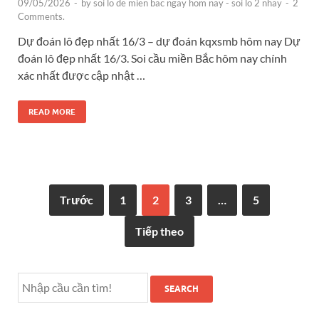
09/05/2026
-
by
soi lo de mien bac ngay hom nay - soi lo 2 nhay
-
2
Comments.
Dự đoán lô đẹp nhất 16/3 – dự đoán kqxsmb hôm nay Dự
đoán lô đẹp nhất 16/3. Soi cầu miền Bắc hôm nay chính
xác nhất được cập nhật …
READ MORE
Trước
1
2
3
…
5
Tiếp theo
SEARCH