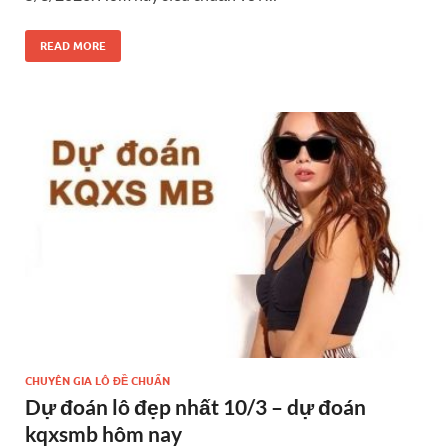
READ MORE
CHUYÊN GIA LÔ ĐỀ CHUẨN
Dự đoán lô đẹp nhất 10/3 – dự đoán
kqxsmb hôm nay